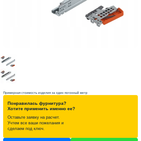
Схема работы
Акции и скидки
Портфолио
Видеоотзывы
Статьи
Примерная стоимость изделия за один погонный метр
Контакты
Понравилась фурнитура?
Хотите применить именно ее?
Оставьте заявку на расчет.
Учтем все ваши пожелания и
сделаем под ключ.