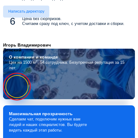
Написать директору
Цена без сюрпризов.
Считаем сразу под ключ, с учетом доставки и сборки.
Игорь Владимирович
Лонский
О компании
и команде
Основатель компании
2
Цех на 1500 м
, 54 сотрудника.
Безупречная репутация за 15
Мебелино
лет.
Максимальная
прозрачность
Сделаем чат, подключим нужных вам
людей и наших специалистов. Вы будете
видеть каждый этап работы.