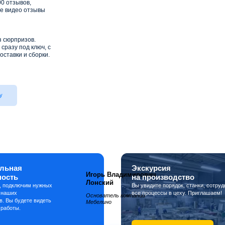
0 отзывов,
е видео отзывы
з сюрпризов.
сразу под ключ, с
оставки и сборки.
у
льная
Экскурсия
Игорь Владимирович
ность
на производство
Лонский
, подключим нужных
Вы увидите порядок, станки, сотруд
 наших
все процессы в цеху. Приглашаем!
Основатель компании
в. Вы будете видеть
Мебелино
 работы.