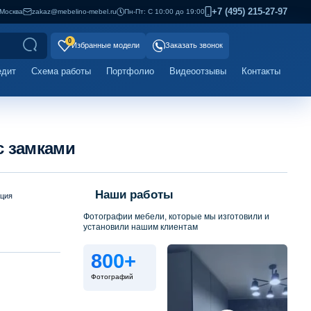
+7 (495) 215-27-97
Москва
zakaz@mebelino-mebel.ru
Пн-Пт: С 10:00 до 19:00
0
Избранные модели
Заказать звонок
едит
Схема работы
Портфолио
Видеоотзывы
Контакты
 замками
Наши работы
ация
Фотографии мебели, которые мы изготовили и
установили нашим клиентам
800+
Фотографий