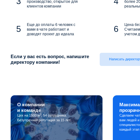
производство, открытое для
более 20
клиентов компании
реальны
Еще до оплаты 6 человек с
Цена бе
вами в чате работают и
Считаем 
доводят проект до идеала
учетом д
Если у вас есть вопрос, напишите
Написать директор
директору компании!
О компании
Максима
и команде
прозрач
2
Цех на 1500 м
, 54 сотрудника.
Сделаем чат
Безупречная репутация за 15 лет.
вам людей и
специалисто
каждый этап