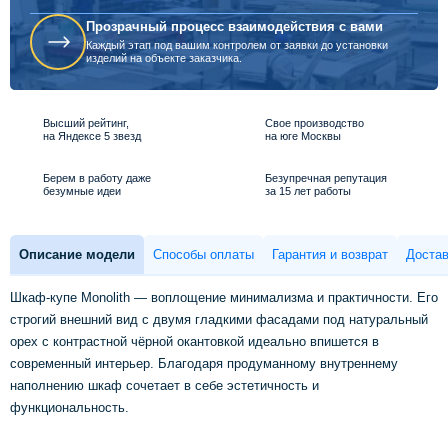
Прозрачный процесс взаимодействия с вами
Каждый этап под вашим контролем от заявки до установки
изделий на объекте заказчика.
Высший рейтинг,
Свое производство
на Яндексе 5 звезд
на юге Москвы
Берем в работу даже
Безупречная репутация
безумные идеи
за 15 лет работы
Описание модели
Способы оплаты
Гарантия и возврат
Достав
Шкаф-купе Monolith — воплощение минимализма и практичности. Его
строгий внешний вид с двумя гладкими фасадами под натуральный
орех с контрастной чёрной окантовкой идеально впишется в
современный интерьер. Благодаря продуманному внутреннему
наполнению шкаф сочетает в себе эстетичность и
функциональность.