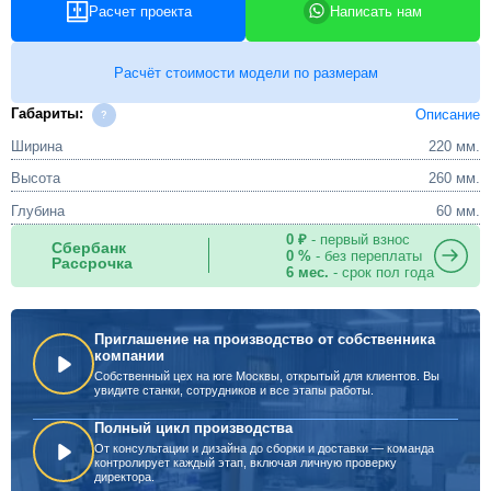
Расчет проекта
Написать нам
Расчёт стоимости модели по размерам
Габариты:
Описание
Ширина
220 мм.
Высота
260 мм.
Глубина
60 мм.
0 ₽
- первый взнос
Сбербанк
0 %
- без переплаты
Рассрочка
6 мес.
- срок пол года
Приглашение на производство от собственника
компании
Собственный цех на юге Москвы, открытый для клиентов. Вы
увидите станки, сотрудников и все этапы работы.
Полный цикл производства
От консультации и дизайна до сборки и доставки — команда
контролирует каждый этап, включая личную проверку
директора.