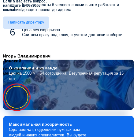
Если у вас есть вопрос,
Еще до оплаты 6 человек с вами в чате работают и
напишите директору
доводят проект до идеала
компании!
Написать директору
Цена без сюрпризов.
Считаем сразу под ключ, с учетом доставки и сборки.
Игорь Владимирович
Лонский
О компании
и команде
Основатель компании
2
Цех на 1500 м
, 54 сотрудника.
Безупречная репутация за 15
Мебелино
лет.
Максимальная
прозрачность
Сделаем чат, подключим нужных вам
людей и наших специалистов. Вы будете