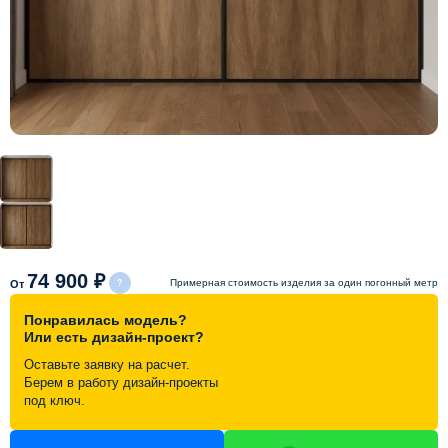
Схема работы
Акции и скидки
Портфолио
Видеоотзывы
Статьи
74 900 ₽
Примерная стоимость изделия за один погонный метр
От
Понравилась модель?
Контакты
Или есть дизайн-проект?
Оставьте заявку на расчет.
Берем в работу дизайн-проекты
под ключ.