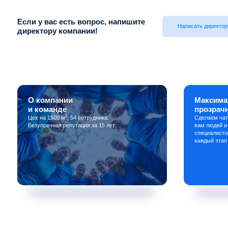
Если у вас есть вопрос, напишите
Написать директор
директору компании!
О компании
Максима
и команде
прозрач
2
Цех на 1500 м
, 54 сотрудника.
Сделаем чат
Безупречная репутация за 15 лет.
вам людей и
специалисто
каждый этап