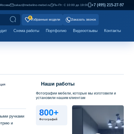
+7 (495) 215-27-97
Москва
zakaz@mebelino-mebel.ru
Пн-Пт: С 10:00 до 19:00
0
Избранные модели
Заказать звонок
едит
Схема работы
Портфолио
Видеоотзывы
Контакты
Наши работы
ация
Фотографии мебели, которые мы изготовили и
установили нашим клиентам
800+
ными ручками
Фотографий
етрию и