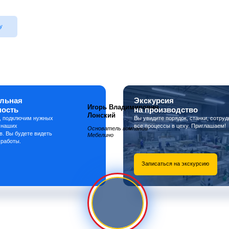
у
льная
Экскурсия
Игорь Владимирович
ность
на производство
Лонский
, подключим нужных
Вы увидите порядок, станки, сотруд
 наших
все процессы в цеху. Приглашаем!
Основатель компании
в. Вы будете видеть
Мебелино
 работы.
Записаться на экскурсию