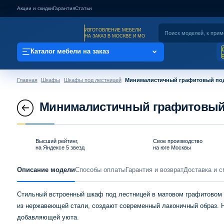
Акции и скидки
Гарантия
Статьи
ИЗГОТОВЛЕНИЕ МЕБЕЛИ
НА ЗАКАЗ В МОСКВЕ И МО
Каталог мебели на заказ
Главная
Шкафы
Шкафы под лестницей
Минималистичный графитовый под
Минималистичный графитовый 
Высший рейтинг,
Свое производство
на Яндексе 5 звезд
на юге Москвы
Описание модели
Способы оплаты
Гарантия и возврат
Доставка и с
Стильный встроенный шкаф под лестницей в матовом графитовом 
из нержавеющей стали, создают современный лаконичный образ. 
добавляющей уюта.