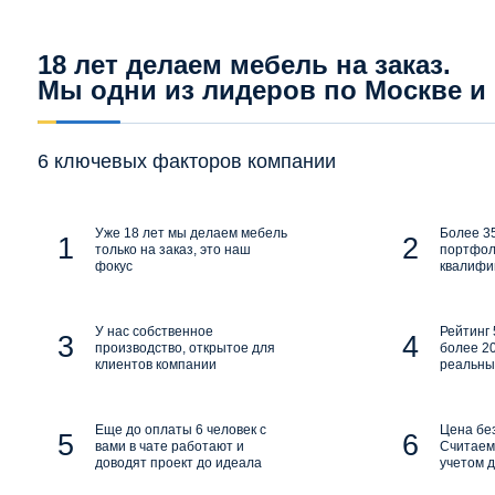
18 лет делаем мебель на заказ.
Мы одни из лидеров по Москве и
6 ключевых факторов компании
Уже 18 лет мы делаем мебель
Более 35
только на заказ, это наш
портфол
фокус
квалифи
У нас собственное
Рейтинг 
производство, открытое для
более 20
клиентов компании
реальны
Еще до оплаты 6 человек с
Цена бе
вами в чате работают и
Считаем 
доводят проект до идеала
учетом д