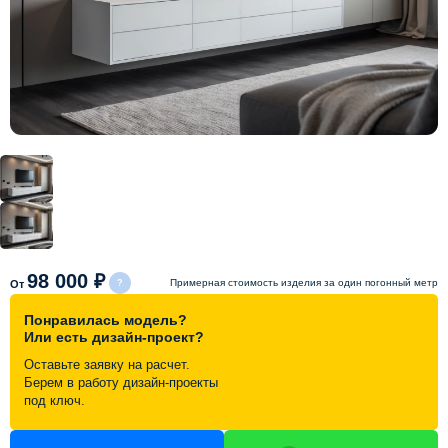
Схема работы
Акции и скидки
Портфолио
Видеоотзывы
Статьи
98 000 ₽
Примерная стоимость изделия за один погонный метр
От
Понравилась модель?
Контакты
Или есть дизайн-проект?
Оставьте заявку на расчет.
Берем в работу дизайн-проекты
под ключ.