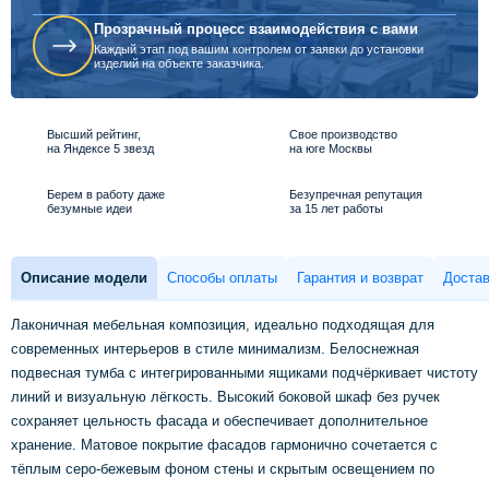
Прозрачный процесс взаимодействия с вами
Каждый этап под вашим контролем от заявки до установки
изделий на объекте заказчика.
Высший рейтинг,
Свое производство
на Яндексе 5 звезд
на юге Москвы
Берем в работу даже
Безупречная репутация
безумные идеи
за 15 лет работы
Описание модели
Способы оплаты
Гарантия и возврат
Достав
Лаконичная мебельная композиция, идеально подходящая для
современных интерьеров в стиле минимализм. Белоснежная
подвесная тумба с интегрированными ящиками подчёркивает чистоту
линий и визуальную лёгкость. Высокий боковой шкаф без ручек
сохраняет цельность фасада и обеспечивает дополнительное
хранение. Матовое покрытие фасадов гармонично сочетается с
тёплым серо-бежевым фоном стены и скрытым освещением по