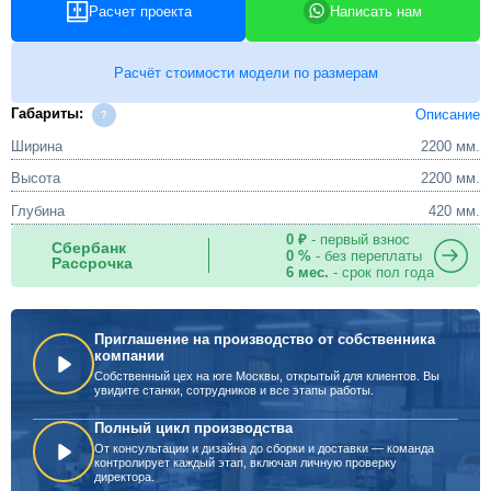
Расчет проекта
Написать нам
Расчёт стоимости модели по размерам
Габариты:
Описание
Ширина
2200 мм.
Высота
2200 мм.
Глубина
420 мм.
0 ₽
- первый взнос
Сбербанк
0 %
- без переплаты
Рассрочка
6 мес.
- срок пол года
Приглашение на производство от собственника
компании
Собственный цех на юге Москвы, открытый для клиентов. Вы
увидите станки, сотрудников и все этапы работы.
Полный цикл производства
От консультации и дизайна до сборки и доставки — команда
контролирует каждый этап, включая личную проверку
директора.