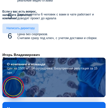
реальные видео отзывы
Если у вас есть вопрос,
Еще до оплаты 6 человек с вами в чате работают и
напишите директору
доводят проект до идеала
компании!
Написать директору
Цена без сюрпризов.
Считаем сразу под ключ, с учетом доставки и сборки.
Игорь Владимирович
Лонский
О компании
и команде
Основатель компании
2
Цех на 1500 м
, 54 сотрудника.
Безупречная репутация за 15
Мебелино
лет.