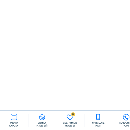
Заказать звонок
0
МЕНЮ
ЛЕНТА
ИЗБРАННЫЕ
НАПИСАТЬ
ПОЗВОН
КАТАЛОГ
ИЗДЕЛИЙ
МОДЕЛИ
НАМ
НАМ