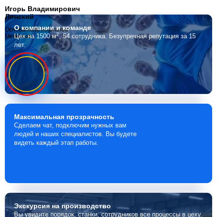
Игорь Владимирович
Лонский
О компании
и команде
Основатель компании
2
Цех на 1500 м
, 54 сотрудника.
Безупречная репутация за 15
Мебелино
лет.
Максимальная
прозрачность
Сделаем чат, подключим нужных вам
людей и наших специалистов. Вы будете
видеть каждый этап работы.
Экскурсия
на производство
Вы увидите порядок, станки, сотрудников все процессы в цеху.