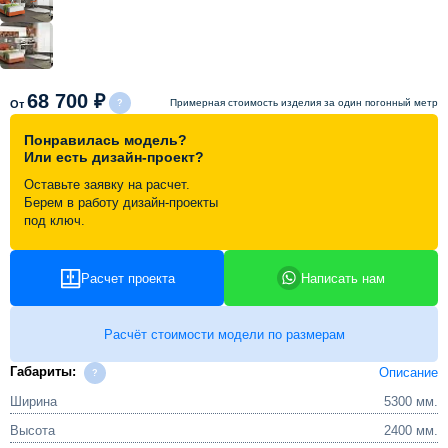
Схема работы
Акции и скидки
68 700 ₽
Примерная стоимость изделия за один погонный метр
От
Понравилась модель?
Портфолио
Или есть дизайн-проект?
Оставьте заявку на расчет.
Берем в работу дизайн-проекты
Видеоотзывы
под ключ.
Статьи
Расчет проекта
Написать нам
Контакты
Расчёт стоимости модели по размерам
Габариты:
Описание
Ширина
5300 мм.
Высота
2400 мм.