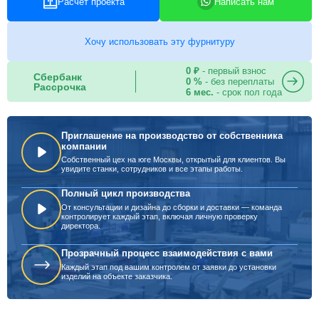
Расчет проекта
Написать нам
Хочу использовать эту фурнитуру
0 ₽
- первый взнос
Сбербанк
0 %
- без переплаты
Рассрочка
6 мес.
- срок пол года
Приглашение на производство от собственника
компании
Собственный цех на юге Москвы, открытый для клиентов. Вы
увидите станки, сотрудников и все этапы работы.
Полный цикл производства
От консультации и дизайна до сборки и доставки — команда
контролирует каждый этап, включая личную проверку
директора.
Прозрачный процесс взаимодействия с вами
Каждый этап под вашим контролем от заявки до установки
изделий на объекте заказчика.