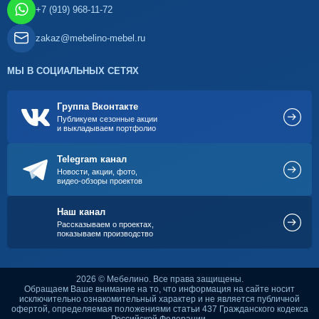
+7 (919) 968-11-72
zakaz@mebelino-mebel.ru
МЫ В СОЦИАЛЬНЫХ СЕТЯХ
Группа Вконтакте
Публикуем сезонные акции
и выкладываем портфолио
Telegram канал
Новости, акции, фото,
видео-обзоры проектов
Наш канал
Рассказываем о проектах,
показываем производство
2026 © Мебелино. Все права защищены.
Обращаем Ваше внимание на то, что информация на сайте носит
исключительно ознакомительный характер и не является публичной
офертой, определяемая положениями статьи 437 Гражданского кодекса