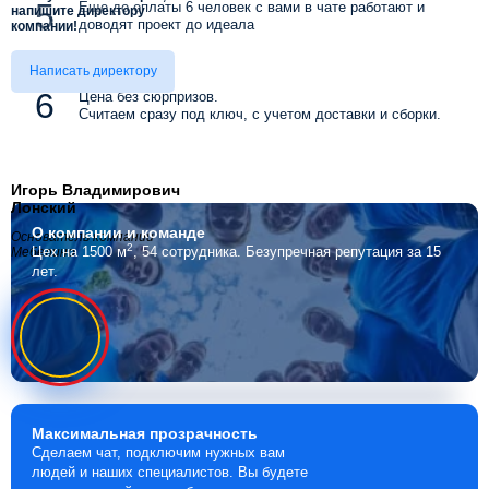
Еще до оплаты 6 человек с вами в чате работают и
напишите директору
доводят проект до идеала
компании!
Написать директору
Цена без сюрпризов.
Считаем сразу под ключ, с учетом доставки и сборки.
Игорь Владимирович
Лонский
О компании
и команде
Основатель компании
2
Цех на 1500 м
, 54 сотрудника.
Безупречная репутация за 15
Мебелино
лет.
Максимальная
прозрачность
Сделаем чат, подключим нужных вам
людей и наших специалистов. Вы будете