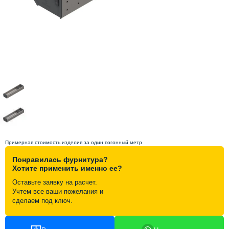
Схема работы
Акции и скидки
Портфолио
Видеоотзывы
Статьи
Примерная стоимость изделия за один погонный метр
Понравилась фурнитура?
Контакты
Хотите применить именно ее?
Оставьте заявку на расчет.
Учтем все ваши пожелания и
сделаем под ключ.