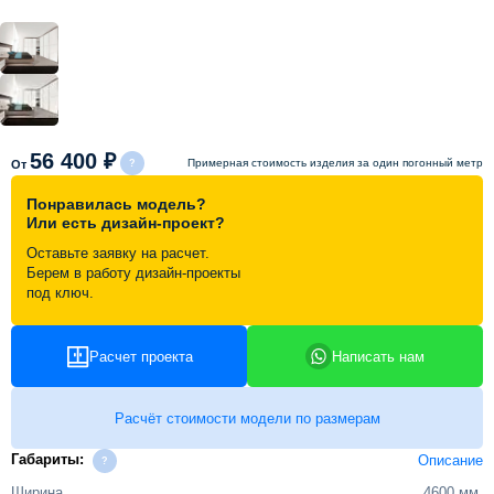
Схема работы
Акции и скидки
56 400 ₽
Примерная стоимость изделия за один погонный метр
От
Портфолио
Понравилась модель?
Или есть дизайн-проект?
Видеоотзывы
Оставьте заявку на расчет.
Берем в работу дизайн-проекты
Статьи
под ключ.
Контакты
Расчет проекта
Написать нам
Расчёт стоимости модели по размерам
Габариты:
Описание
Ширина
4600 мм.