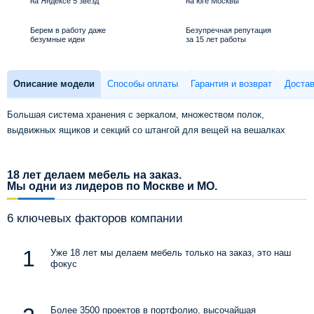
на Яндексе 5 звезд
на юге Москвы
Берем в работу даже
Безупречная репутация
безумные идеи
за 15 лет работы
Описание модели
Способы оплаты
Гарантия и возврат
Достав
Большая система хранения с зеркалом, множеством полок,
выдвижных ящиков и секций со штангой для вещей на вешалках
18 лет делаем мебель на заказ.
Мы одни из лидеров по Москве и МО.
6 ключевых факторов компании
Уже 18 лет мы делаем мебель только на заказ, это наш
фокус
Более 3500 проектов в портфолио, высочайшая