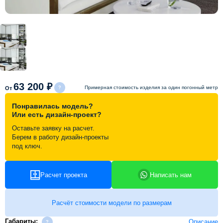
Схема работы
Акции и скидки
Портфолио
63 200 ₽
Примерная стоимость изделия за один погонный метр
От
Видеоотзывы
Понравилась модель?
Или есть дизайн-проект?
Оставьте заявку на расчет.
Статьи
Берем в работу дизайн-проекты
под ключ.
Контакты
Расчет проекта
Написать нам
Расчёт стоимости модели по размерам
Габариты:
Описание