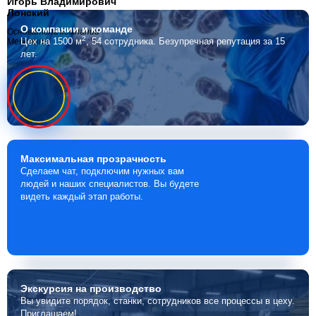
Игорь Владимирович
Лонский
О компании
и команде
Основатель компании
2
Цех на 1500 м
, 54 сотрудника.
Безупречная репутация за 15
Мебелино
лет.
Максимальная
прозрачность
Сделаем чат, подключим нужных вам
людей и наших специалистов. Вы будете
видеть каждый этап работы.
Экскурсия
на производство
Вы увидите порядок, станки, сотрудников все процессы в цеху.
Приглашаем!