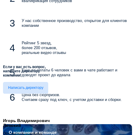
квалификация сотрудников
У нас собственное производство, открытое для клиентов
компании
Рейтинг 5 звезд,
более 200 отзывов,
реальные видео отзывы
Если у вас есть вопрос,
Еще до оплаты 6 человек с вами в чате работают и
напишите директору
доводят проект до идеала
компании!
Написать директору
Цена без сюрпризов.
Считаем сразу под ключ, с учетом доставки и сборки.
Игорь Владимирович
Лонский
О компании
и команде
Основатель компании