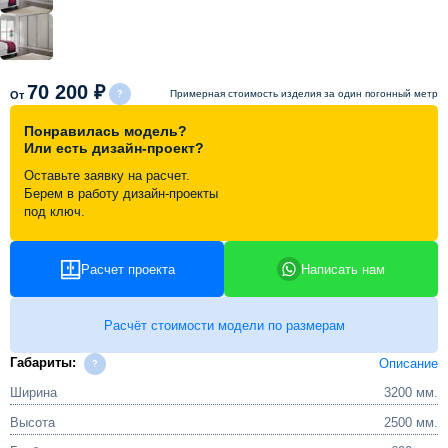
Схема работы
70 200 ₽
Акции и скидки
Примерная стоимость изделия за один погонный метр
От
Понравилась модель?
Или есть дизайн-проект?
Портфолио
Оставьте заявку на расчет.
Берем в работу дизайн-проекты
Видеоотзывы
под ключ.
Статьи
Расчет проекта
Написать нам
Контакты
Расчёт стоимости модели по размерам
Габариты:
Описание
Ширина
3200 мм.
Высота
2500 мм.