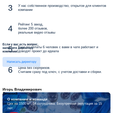
У нас собственное производство, открытое для клиентов
компании
Рейтинг 5 звезд,
более 200 отзывов,
реальные видео отзывы
Если у вас есть вопрос,
Еще до оплаты 6 человек с вами в чате работают и
напишите директору
доводят проект до идеала
компании!
Написать директору
Цена без сюрпризов.
Считаем сразу под ключ, с учетом доставки и сборки.
Игорь Владимирович
Лонский
О компании
и команде
Основатель компании
2
Цех на 1500 м
, 54 сотрудника.
Безупречная репутация за 15
Мебелино
лет.