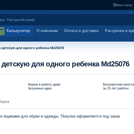
Ваш город:
Калькулятор
О компании
Оплата и доставка
Рассрочка и кр
в детскую для одного ребенка Md25076
 детскую для одного ребенка Md25076
Берем в работу даже
Безупречная репут
безумные идеи
за 15 лет работы
борка
ся ящиками для обуви и одежды. Покупка оформляется под заказ