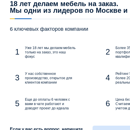
18 лет делаем мебель на заказ.
Мы одни из лидеров по Москве и
6 ключевых факторов компании
Уже 18 лет мы делаем мебель
Более 35
только на заказ, это наш
портфол
фокус
квалифи
У нас собственное
Рейтинг 
производство, открытое для
более 20
клиентов компании
реальны
Еще до оплаты 6 человек с
Цена бе
вами в чате работают и
Считаем 
доводят проект до идеала
учетом д
Если у вас есть вопрос, напишите