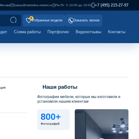
+7 (495) 215-27-97
Москва
zakaz@mebelino-mebel.ru
Пн-Пт: С 10:00 до 19:00
0
Избранные модели
Заказать звонок
едит
Схема работы
Портфолио
Видеоотзывы
Контакты
Наши работы
ация
Фотографии мебели, которые мы изготовили и
установили нашим клиентам
800+
Фотографий