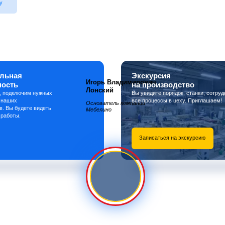
у
льная
Экскурсия
Игорь Владимирович
ность
на производство
Лонский
, подключим нужных
Вы увидите порядок, станки, сотруд
 наших
все процессы в цеху. Приглашаем!
Основатель компании
в. Вы будете видеть
Мебелино
 работы.
Записаться на экскурсию