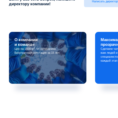
Написать директор
директору компании!
О компании
Максима
и команде
прозрач
2
Цех на 1500 м
, 54 сотрудника.
Сделаем чат
Безупречная репутация за 15 лет.
вам людей и
специалисто
каждый этап