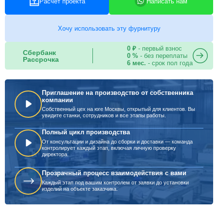
Расчет проекта
Написать нам
Хочу использовать эту фурнитуру
0 ₽
- первый взнос
Сбербанк
0 %
- без переплаты
Рассрочка
6 мес.
- срок пол года
Приглашение на производство от собственника
компании
Собственный цех на юге Москвы, открытый для клиентов. Вы
увидите станки, сотрудников и все этапы работы.
Полный цикл производства
От консультации и дизайна до сборки и доставки — команда
контролирует каждый этап, включая личную проверку
директора.
Прозрачный процесс взаимодействия с вами
Каждый этап под вашим контролем от заявки до установки
изделий на объекте заказчика.