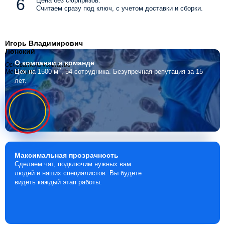
Цена без сюрпризов.
Считаем сразу под ключ, с учетом доставки и сборки.
Игорь Владимирович
Лонский
О компании
и команде
Основатель компании
2
Цех на 1500 м
, 54 сотрудника.
Безупречная репутация за 15
Мебелино
лет.
Максимальная
прозрачность
Сделаем чат, подключим нужных вам
людей и наших специалистов. Вы будете
видеть каждый этап работы.