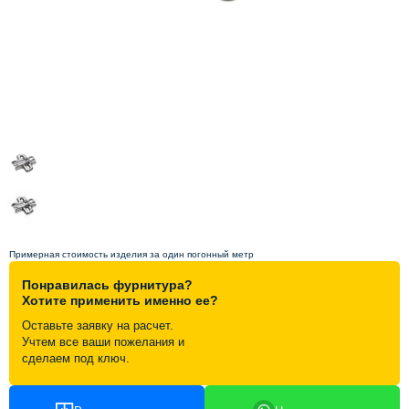
Схема работы
Акции и скидки
Портфолио
Видеоотзывы
Статьи
Примерная стоимость изделия за один погонный метр
Понравилась фурнитура?
Контакты
Хотите применить именно ее?
Оставьте заявку на расчет.
Учтем все ваши пожелания и
сделаем под ключ.