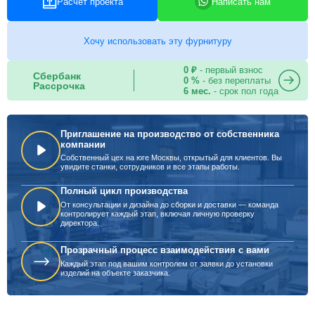
Расчет проекта
Написать нам
Хочу использовать эту фурнитуру
0 ₽
- первый взнос
Сбербанк
0 %
- без переплаты
Рассрочка
6 мес.
- срок пол года
Приглашение на производство от собственника
компании
Собственный цех на юге Москвы, открытый для клиентов. Вы
увидите станки, сотрудников и все этапы работы.
Полный цикл производства
От консультации и дизайна до сборки и доставки — команда
контролирует каждый этап, включая личную проверку
директора.
Прозрачный процесс взаимодействия с вами
Каждый этап под вашим контролем от заявки до установки
изделий на объекте заказчика.