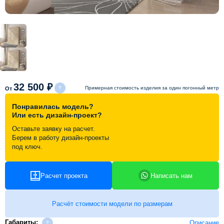
Схема работы
Акции и скидки
Портфолио
32 500 ₽
Примерная стоимость изделия за один погонный метр
От
Видеоотзывы
Понравилась модель?
Или есть дизайн-проект?
Оставьте заявку на расчет.
Статьи
Берем в работу дизайн-проекты
под ключ.
Контакты
Расчет проекта
Написать нам
Расчёт стоимости модели по размерам
Габариты:
Описание