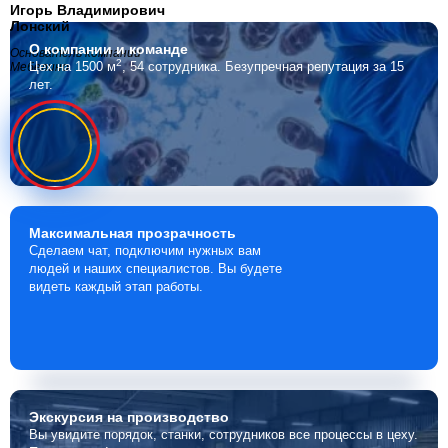
Игорь Владимирович
Лонский
О компании
и команде
Основатель компании
2
Цех на 1500 м
, 54 сотрудника.
Безупречная репутация за 15
Мебелино
лет.
Максимальная
прозрачность
Сделаем чат, подключим нужных вам
людей и наших специалистов. Вы будете
видеть каждый этап работы.
Экскурсия
на производство
Вы увидите порядок, станки, сотрудников все процессы в цеху.