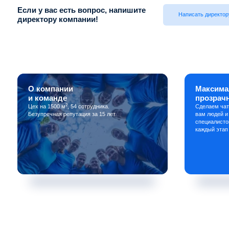
Если у вас есть вопрос, напишите
Написать директор
директору компании!
О компании
Максима
и команде
прозрач
2
Цех на 1500 м
, 54 сотрудника.
Сделаем чат
Безупречная репутация за 15 лет.
вам людей и
специалисто
каждый этап