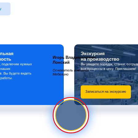
у
льная
Экскурсия
Игорь Владимирович
ность
на производство
Лонский
, подключим нужных
Вы увидите порядок, станки, сотруд
 наших
все процессы в цеху. Приглашаем!
Основатель компании
в. Вы будете видеть
Мебелино
 работы.
Записаться на экскурсию