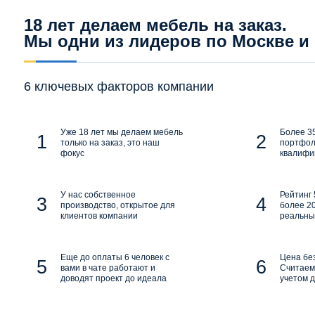
18 лет делаем мебель на заказ.
Мы одни из лидеров по Москве и
6 ключевых факторов компании
Уже 18 лет мы делаем мебель
Более 35
только на заказ, это наш
портфол
фокус
квалифи
У нас собственное
Рейтинг 
производство, открытое для
более 20
клиентов компании
реальны
Еще до оплаты 6 человек с
Цена бе
вами в чате работают и
Считаем 
доводят проект до идеала
учетом д