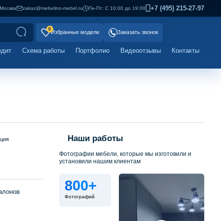
+7 (495) 215-27-97
Москва
zakaz@mebelino-mebel.ru
Пн-Пт: С 10:00 до 19:00
0
Избранные модели
Заказать звонок
едит
Схема работы
Портфолио
Видеоотзывы
Контакты
Наши работы
ация
Фотографии мебели, которые мы изготовили и
установили нашим клиентам
800+
алонов
Фотографий