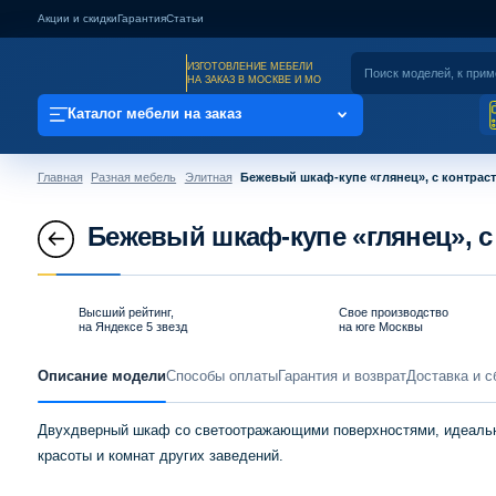
Акции и скидки
Гарантия
Статьи
ИЗГОТОВЛЕНИЕ МЕБЕЛИ
НА ЗАКАЗ В МОСКВЕ И МО
Каталог мебели на заказ
Главная
Разная мебель
Элитная
Бежевый шкаф-купе «глянец», с контрас
Бежевый шкаф-купе «глянец», с
Высший рейтинг,
Свое производство
на Яндексе 5 звезд
на юге Москвы
Описание модели
Способы оплаты
Гарантия и возврат
Доставка и с
Двухдверный шкаф со светоотражающими поверхностями, идеально
красоты и комнат других заведений.