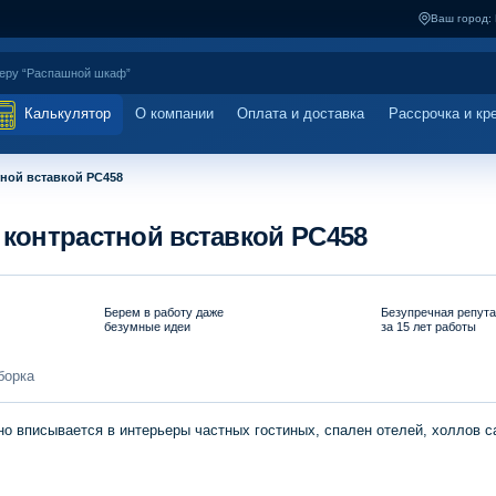
Ваш город:
Калькулятор
О компании
Оплата и доставка
Рассрочка и кр
тной вставкой PC458
 контрастной вставкой PC458
Берем в работу даже
Безупречная репут
безумные идеи
за 15 лет работы
борка
 вписывается в интерьеры частных гостиных, спален отелей, холлов с