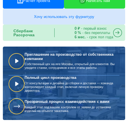
Расчет проекта
Написать нам
Хочу использовать эту фурнитуру
0 ₽
- первый взнос
Сбербанк
0 %
- без переплаты
Рассрочка
6 мес.
- срок пол года
Приглашение на производство от собственника
компании
Собственный цех на юге Москвы, открытый для клиентов. Вы
увидите станки, сотрудников и все этапы работы.
Полный цикл производства
От консультации и дизайна до сборки и доставки — команда
контролирует каждый этап, включая личную проверку
директора.
Прозрачный процесс взаимодействия с вами
Каждый этап под вашим контролем от заявки до установки
изделий на объекте заказчика.