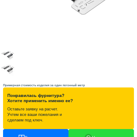
Схема работы
Акции и скидки
Портфолио
Видеоотзывы
Статьи
Примерная стоимость изделия за один погонный метр
Понравилась фурнитура?
Контакты
Хотите применить именно ее?
Оставьте заявку на расчет.
Учтем все ваши пожелания и
сделаем под ключ.