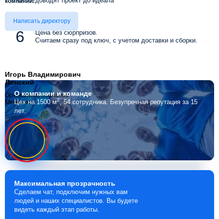
доводят проект до идеала
компании!
Написать директору
Цена без сюрпризов.
Считаем сразу под ключ, с учетом доставки и сборки.
Игорь Владимирович
Лонский
О компании
и команде
Основатель компании
2
Цех на 1500 м
, 54 сотрудника.
Безупречная репутация за 15
Мебелино
лет.
Максимальная
прозрачность
Сделаем чат, подключим нужных вам
людей и наших специалистов. Вы будете
видеть каждый этап работы.