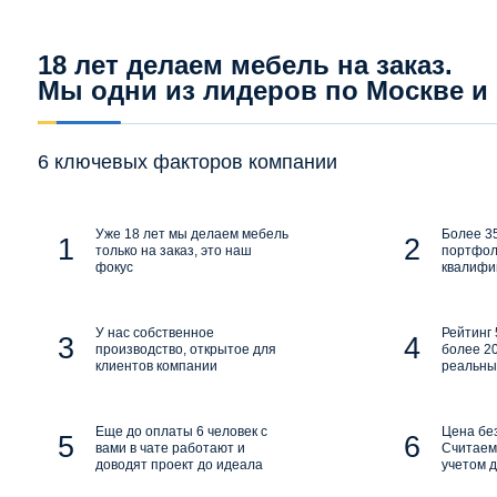
18 лет делаем мебель на заказ.
Мы одни из лидеров по Москве и
6 ключевых факторов компании
Уже 18 лет мы делаем мебель
Более 35
только на заказ, это наш
портфол
фокус
квалифи
У нас собственное
Рейтинг 
производство, открытое для
более 20
клиентов компании
реальны
Еще до оплаты 6 человек с
Цена бе
вами в чате работают и
Считаем 
доводят проект до идеала
учетом д