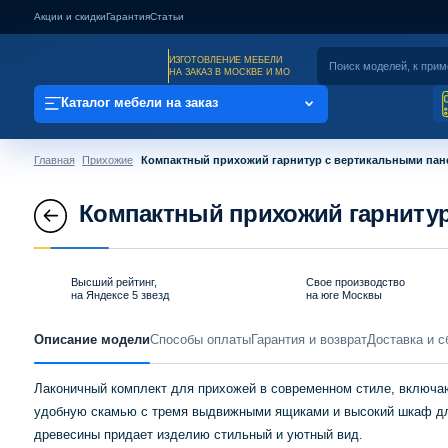
Акции и скидки
Гарантия
Статьи
ИЗГОТОВЛЕНИЕ МЕБЕЛИ
НА ЗАКАЗ В МОСКВЕ И МО
Каталог мебели на заказ
Главная
Прихожие
Компактный прихожий гарнитур с вертикальными па
Компактный прихожий гарниту
Высший рейтинг,
Свое производство
на Яндексе 5 звезд
на юге Москвы
Описание модели
Способы оплаты
Гарантия и возврат
Доставка и с
Лаконичный комплект для прихожей в современном стиле, включ
удобную скамью с тремя выдвижными ящиками и высокий шкаф для
древесины придает изделию стильный и уютный вид.