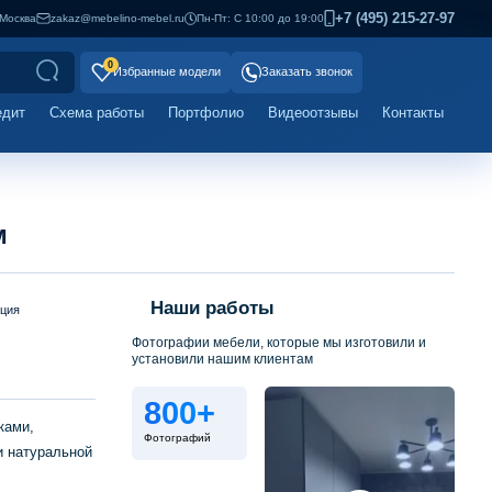
+7 (495) 215-27-97
Москва
zakaz@mebelino-mebel.ru
Пн-Пт: С 10:00 до 19:00
0
Избранные модели
Заказать звонок
едит
Схема работы
Портфолио
Видеоотзывы
Контакты
м
Наши работы
ация
Фотографии мебели, которые мы изготовили и
установили нашим клиентам
800+
ками,
Фотографий
и натуральной