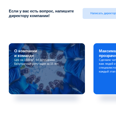
Если у вас есть вопрос, напишите
Написать директор
директору компании!
О компании
Максима
и команде
прозрач
2
Цех на 1500 м
, 54 сотрудника.
Сделаем чат
Безупречная репутация за 15 лет.
вам людей и
специалисто
каждый этап