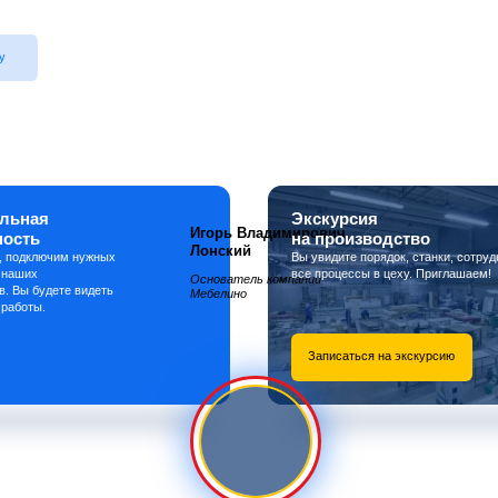
у
льная
Экскурсия
Игорь Владимирович
ность
на производство
Лонский
, подключим нужных
Вы увидите порядок, станки, сотруд
 наших
все процессы в цеху. Приглашаем!
Основатель компании
в. Вы будете видеть
Мебелино
 работы.
Записаться на экскурсию