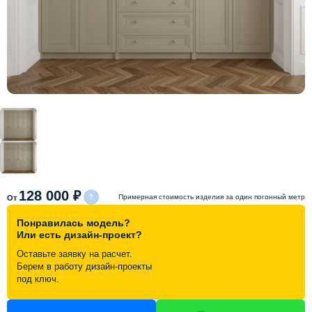
Схема работы
Акции и скидки
Портфолио
Видеоотзывы
Статьи
128 000 ₽
Примерная стоимость изделия за один погонный метр
От
Понравилась модель?
Контакты
Или есть дизайн-проект?
Оставьте заявку на расчет.
Берем в работу дизайн-проекты
под ключ.