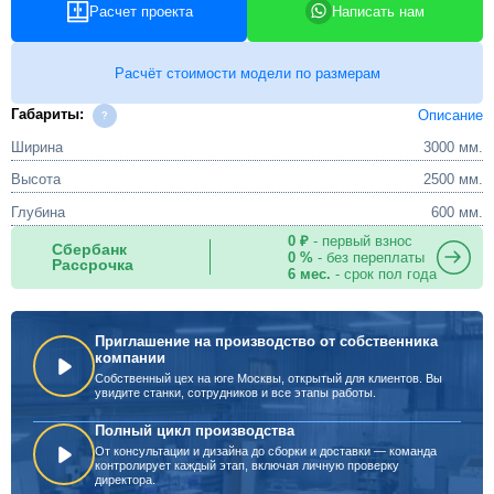
Расчет проекта
Написать нам
Расчёт стоимости модели по размерам
Габариты:
Описание
Ширина
3000 мм.
Высота
2500 мм.
Глубина
600 мм.
0 ₽
- первый взнос
Сбербанк
0 %
- без переплаты
Рассрочка
6 мес.
- срок пол года
Приглашение на производство от собственника
компании
Собственный цех на юге Москвы, открытый для клиентов. Вы
увидите станки, сотрудников и все этапы работы.
Полный цикл производства
От консультации и дизайна до сборки и доставки — команда
контролирует каждый этап, включая личную проверку
директора.