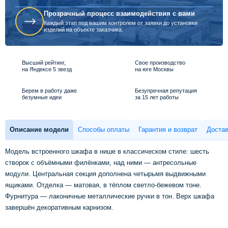
Прозрачный процесс взаимодействия с вами
Каждый этап под вашим контролем от заявки до установки
изделий на объекте заказчика.
Высший рейтинг,
Свое производство
на Яндексе 5 звезд
на юге Москвы
Берем в работу даже
Безупречная репутация
безумные идеи
за 15 лет работы
Описание модели
Способы оплаты
Гарантия и возврат
Достав
Модель встроенного шкафа в нише в классическом стиле: шесть
створок с объёмными филёнками, над ними — антресольные
модули. Центральная секция дополнена четырьмя выдвижными
ящиками. Отделка — матовая, в тёплом светло-бежевом тоне.
Фурнитура — лаконичные металлические ручки в тон. Верх шкафа
завершён декоративным карнизом.