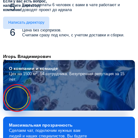
Если у вас есть вопрос,
Еще до оплаты 6 человек с вами в чате работают и
напишите директору
доводят проект до идеала
компании!
Написать директору
Цена без сюрпризов.
Считаем сразу под ключ, с учетом доставки и сборки.
Игорь Владимирович
Лонский
О компании
и команде
Основатель компании
2
Цех на 1500 м
, 54 сотрудника.
Безупречная репутация за 15
Мебелино
лет.
Максимальная
прозрачность
Сделаем чат, подключим нужных вам
людей и наших специалистов. Вы будете