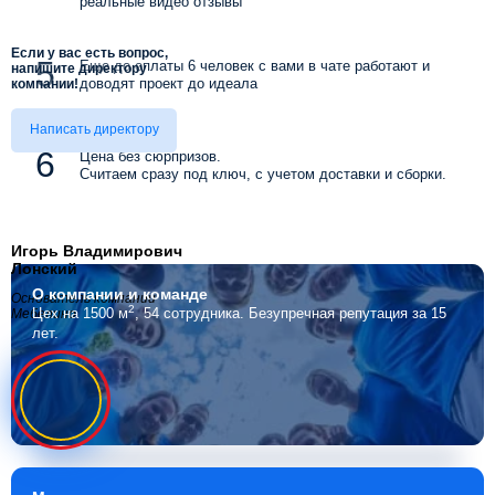
реальные видео отзывы
Если у вас есть вопрос,
Еще до оплаты 6 человек с вами в чате работают и
напишите директору
доводят проект до идеала
компании!
Написать директору
Цена без сюрпризов.
Считаем сразу под ключ, с учетом доставки и сборки.
Игорь Владимирович
Лонский
О компании
и команде
Основатель компании
2
Цех на 1500 м
, 54 сотрудника.
Безупречная репутация за 15
Мебелино
лет.