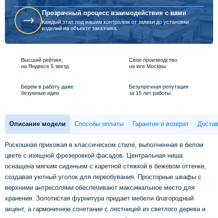
Прозрачный процесс взаимодействия с вами
Каждый этап под вашим контролем от заявки до установки
изделий на объекте заказчика.
Высший рейтинг,
Свое производство
на Яндексе 5 звезд
на юге Москвы
Берем в работу даже
Безупречная репутация
безумные идеи
за 15 лет работы
Описание модели
Способы оплаты
Гарантия и возврат
Достав
Роскошная прихожая в классическом стиле, выполненная в белом
цвете с изящной фрезеровкой фасадов. Центральная ниша
оснащена мягким сиденьем с каретной стяжкой в бежевом оттенке,
создавая уютный уголок для переобувания. Просторные шкафы с
верхними антресолями обеспечивают максимальное место для
хранения. Золотистая фурнитура придает мебели благородный
акцент, а гармоничное сочетание с лестницей из светлого дерева и