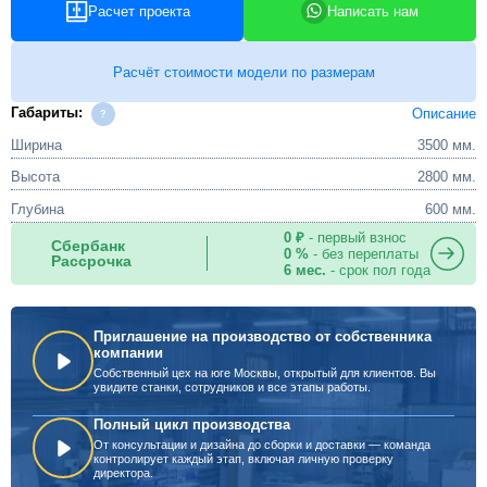
Расчет проекта
Написать нам
Расчёт стоимости модели по размерам
Габариты:
Описание
Ширина
3500 мм.
Высота
2800 мм.
Глубина
600 мм.
0 ₽
- первый взнос
Сбербанк
0 %
- без переплаты
Рассрочка
6 мес.
- срок пол года
Приглашение на производство от собственника
компании
Собственный цех на юге Москвы, открытый для клиентов. Вы
увидите станки, сотрудников и все этапы работы.
Полный цикл производства
От консультации и дизайна до сборки и доставки — команда
контролирует каждый этап, включая личную проверку
директора.