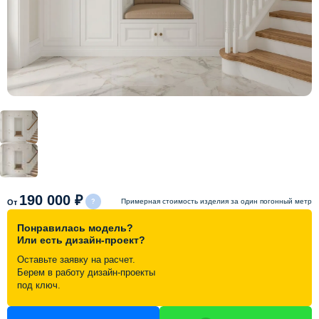
Схема работы
Акции и скидки
Портфолио
Видеоотзывы
Статьи
190 000 ₽
Примерная стоимость изделия за один погонный метр
От
Понравилась модель?
Контакты
Или есть дизайн-проект?
Оставьте заявку на расчет.
Берем в работу дизайн-проекты
под ключ.