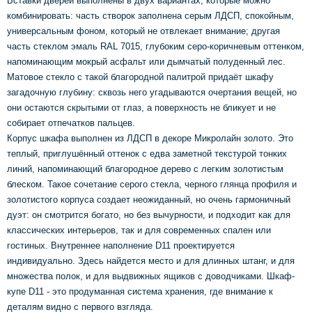
Вставки дверей выполнены в двух вариантах, которые можно
комбинировать: часть створок заполнена серым ЛДСП, спокойным,
универсальным фоном, который не отвлекает внимание; другая
часть стеклом эмаль RAL 7015, глубоким серо-коричневым оттенком,
напоминающим мокрый асфальт или дымчатый полуденный лес.
Матовое стекло с такой благородной палитрой придаёт шкафу
загадочную глубину: сквозь него угадываются очертания вещей, но
они остаются скрытыми от глаз, а поверхность не бликует и не
собирает отпечатков пальцев.
Корпус шкафа выполнен из ЛДСП в декоре Микролайн золото. Это
теплый, приглушённый оттенок с едва заметной текстурой тонких
линий, напоминающий благородное дерево с легким золотистым
блеском. Такое сочетание серого стекла, черного глянца профиля и
золотистого корпуса создает неожиданный, но очень гармоничный
дуэт: он смотрится богато, но без вычурности, и подходит как для
классических интерьеров, так и для современных спален или
гостиных. Внутреннее наполнение D11 проектируется
индивидуально. Здесь найдется место и для длинных штанг, и для
множества полок, и для выдвижных ящиков с доводчиками. Шкаф-
купе D11 - это продуманная система хранения, где внимание к
деталям видно с первого взгляда.