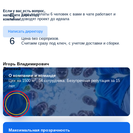
Если у вас есть вопрос,
Еще до оплаты 6 человек с вами в чате работают и
напишите директору
доводят проект до идеала
компании!
Написать директору
Цена без сюрпризов.
Считаем сразу под ключ, с учетом доставки и сборки.
Игорь Владимирович
Лонский
О компании
и команде
Основатель компании
2
Цех на 1500 м
, 54 сотрудника.
Безупречная репутация за 15
Мебелино
лет.
Максимальная
прозрачность