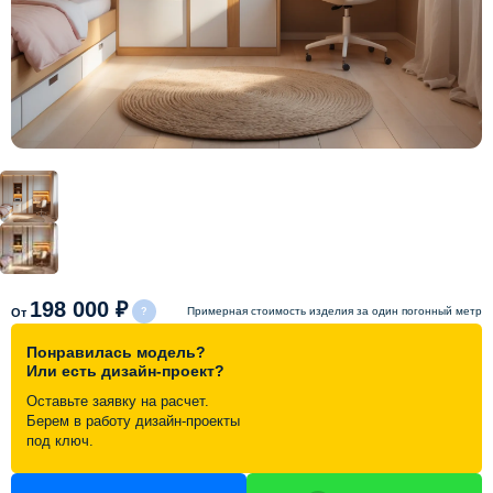
Схема работы
Акции и скидки
Портфолио
Видеоотзывы
Статьи
198 000 ₽
Примерная стоимость изделия за один погонный метр
От
Понравилась модель?
Контакты
Или есть дизайн-проект?
Оставьте заявку на расчет.
Берем в работу дизайн-проекты
под ключ.