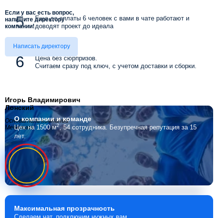
Если у вас есть вопрос,
Еще до оплаты 6 человек с вами в чате работают и
напишите директору
доводят проект до идеала
компании!
Написать директору
Цена без сюрпризов.
Считаем сразу под ключ, с учетом доставки и сборки.
Игорь Владимирович
Лонский
О компании
и команде
Основатель компании
2
Цех на 1500 м
, 54 сотрудника.
Безупречная репутация за 15
Мебелино
лет.
Максимальная
прозрачность
Сделаем чат, подключим нужных вам