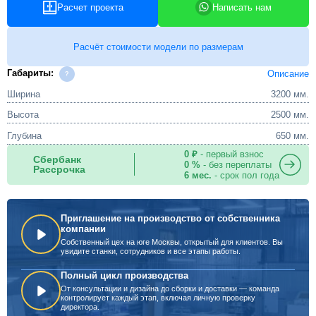
Расчет проекта
Написать нам
Расчёт стоимости модели по размерам
Габариты:
Описание
Ширина
3200 мм.
Высота
2500 мм.
Глубина
650 мм.
0 ₽
- первый взнос
Сбербанк
0 %
- без переплаты
Рассрочка
6 мес.
- срок пол года
Приглашение на производство от собственника
компании
Собственный цех на юге Москвы, открытый для клиентов. Вы
увидите станки, сотрудников и все этапы работы.
Полный цикл производства
От консультации и дизайна до сборки и доставки — команда
контролирует каждый этап, включая личную проверку
директора.