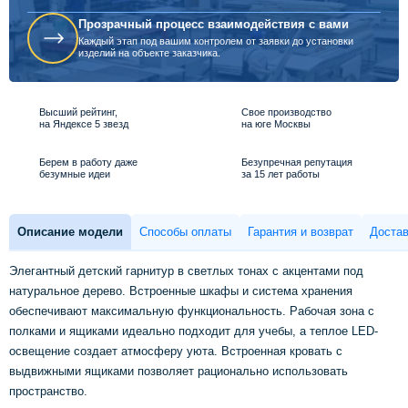
Прозрачный процесс взаимодействия с вами
Каждый этап под вашим контролем от заявки до установки
изделий на объекте заказчика.
Высший рейтинг,
Свое производство
на Яндексе 5 звезд
на юге Москвы
Берем в работу даже
Безупречная репутация
безумные идеи
за 15 лет работы
Описание модели
Способы оплаты
Гарантия и возврат
Достав
Элегантный детский гарнитур в светлых тонах с акцентами под
натуральное дерево. Встроенные шкафы и система хранения
обеспечивают максимальную функциональность. Рабочая зона с
полками и ящиками идеально подходит для учебы, а теплое LED-
освещение создает атмосферу уюта. Встроенная кровать с
выдвижными ящиками позволяет рационально использовать
пространство.