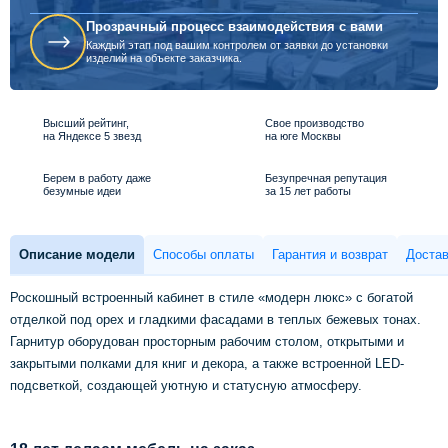
Прозрачный процесс взаимодействия с вами
Каждый этап под вашим контролем от заявки до установки
изделий на объекте заказчика.
Высший рейтинг,
Свое производство
на Яндексе 5 звезд
на юге Москвы
Берем в работу даже
Безупречная репутация
безумные идеи
за 15 лет работы
Описание модели
Способы оплаты
Гарантия и возврат
Достав
Роскошный встроенный кабинет в стиле «модерн люкс» с богатой
отделкой под орех и гладкими фасадами в теплых бежевых тонах.
Гарнитур оборудован просторным рабочим столом, открытыми и
закрытыми полками для книг и декора, а также встроенной LED-
подсветкой, создающей уютную и статусную атмосферу.