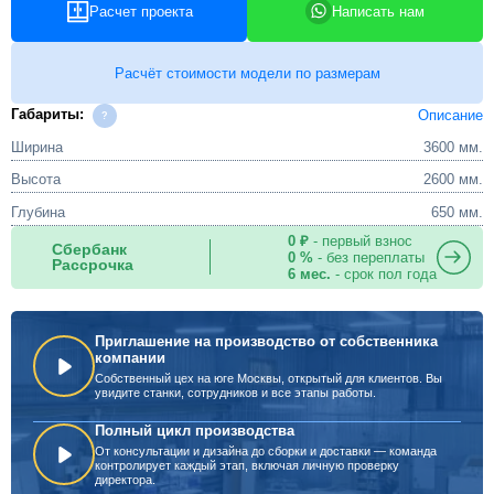
Расчет проекта
Написать нам
Расчёт стоимости модели по размерам
Габариты:
Описание
Ширина
3600 мм.
Высота
2600 мм.
Глубина
650 мм.
0 ₽
- первый взнос
Сбербанк
0 %
- без переплаты
Рассрочка
6 мес.
- срок пол года
Приглашение на производство от собственника
компании
Собственный цех на юге Москвы, открытый для клиентов. Вы
увидите станки, сотрудников и все этапы работы.
Полный цикл производства
От консультации и дизайна до сборки и доставки — команда
контролирует каждый этап, включая личную проверку
директора.