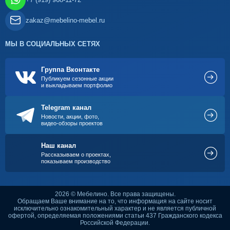
zakaz@mebelino-mebel.ru
МЫ В СОЦИАЛЬНЫХ СЕТЯХ
Группа Вконтакте
Публикуем сезонные акции
и выкладываем портфолио
Telegram канал
Новости, акции, фото,
видео-обзоры проектов
Наш канал
Рассказываем о проектах,
показываем производство
2026 © Мебелино. Все права защищены.
Обращаем Ваше внимание на то, что информация на сайте носит
исключительно ознакомительный характер и не является публичной
офертой, определяемая положениями статьи 437 Гражданского кодекса
Российской Федерации.