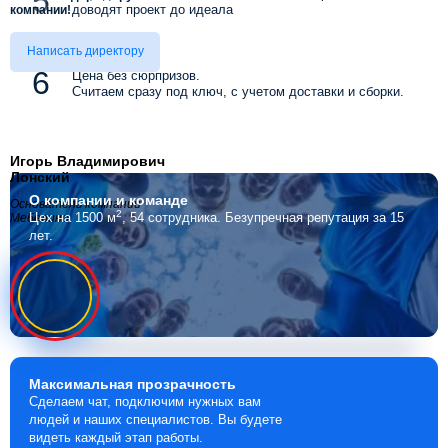
доводят проект до идеала
компании!
Написать директору
Цена без сюрпризов.
Считаем сразу под ключ, с учетом доставки и сборки.
Игорь Владимирович
Лонский
О компании
и команде
Основатель компании
2
Цех на 1500 м
, 54 сотрудника.
Безупречная репутация за 15
Мебелино
лет.
Максимальная
прозрачность
Сделаем чат, подключим нужных вам
людей и наших специалистов. Вы будете
видеть каждый этап работы.