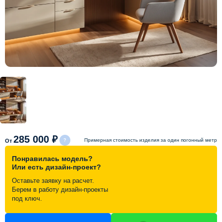
Схема работы
Акции и скидки
Портфолио
Видеоотзывы
Статьи
285 000 ₽
Примерная стоимость изделия за один погонный метр
От
Понравилась модель?
Контакты
Или есть дизайн-проект?
Оставьте заявку на расчет.
Берем в работу дизайн-проекты
под ключ.