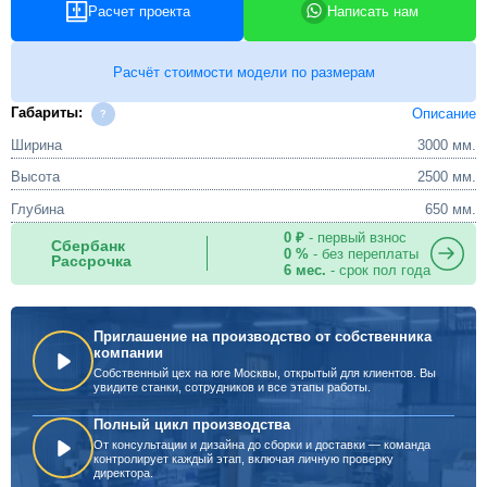
Расчет проекта
Написать нам
Расчёт стоимости модели по размерам
Габариты:
Описание
Ширина
3000 мм.
Высота
2500 мм.
Глубина
650 мм.
0 ₽
- первый взнос
Сбербанк
0 %
- без переплаты
Рассрочка
6 мес.
- срок пол года
Приглашение на производство от собственника
компании
Собственный цех на юге Москвы, открытый для клиентов. Вы
увидите станки, сотрудников и все этапы работы.
Полный цикл производства
От консультации и дизайна до сборки и доставки — команда
контролирует каждый этап, включая личную проверку
директора.