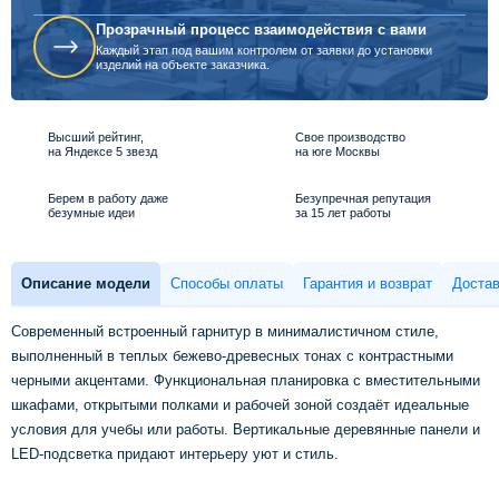
Прозрачный процесс взаимодействия с вами
Каждый этап под вашим контролем от заявки до установки
изделий на объекте заказчика.
Высший рейтинг,
Свое производство
на Яндексе 5 звезд
на юге Москвы
Берем в работу даже
Безупречная репутация
безумные идеи
за 15 лет работы
Описание модели
Способы оплаты
Гарантия и возврат
Достав
Современный встроенный гарнитур в минималистичном стиле,
выполненный в теплых бежево-древесных тонах с контрастными
черными акцентами. Функциональная планировка с вместительными
шкафами, открытыми полками и рабочей зоной создаёт идеальные
условия для учебы или работы. Вертикальные деревянные панели и
LED-подсветка придают интерьеру уют и стиль.