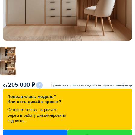
Схема работы
Акции и скидки
Портфолио
Видеоотзывы
Статьи
205 000 ₽
Примерная стоимость изделия за один погонный метр
От
Понравилась модель?
Контакты
Или есть дизайн-проект?
Оставьте заявку на расчет.
Берем в работу дизайн-проекты
под ключ.