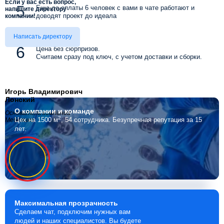
Если у вас есть вопрос,
Еще до оплаты 6 человек с вами в чате работают и
напишите директору
доводят проект до идеала
компании!
Написать директору
Цена без сюрпризов.
Считаем сразу под ключ, с учетом доставки и сборки.
Игорь Владимирович
Лонский
О компании
и команде
Основатель компании
2
Цех на 1500 м
, 54 сотрудника.
Безупречная репутация за 15
Мебелино
лет.
Максимальная
прозрачность
Сделаем чат, подключим нужных вам
людей и наших специалистов. Вы будете