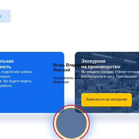
у
льная
Экскурсия
Игорь Владимирович
ность
на производство
Лонский
, подключим нужных
Вы увидите порядок, станки, сотруд
 наших
все процессы в цеху. Приглашаем!
Основатель компании
в. Вы будете видеть
Мебелино
 работы.
Записаться на экскурсию