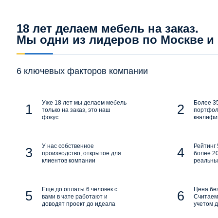
18 лет делаем мебель на заказ.
Мы одни из лидеров по Москве и
6 ключевых факторов компании
Уже 18 лет мы делаем мебель
Более 35
только на заказ, это наш
портфол
фокус
квалифи
У нас собственное
Рейтинг 
производство, открытое для
более 20
клиентов компании
реальны
Еще до оплаты 6 человек с
Цена бе
вами в чате работают и
Считаем 
доводят проект до идеала
учетом д