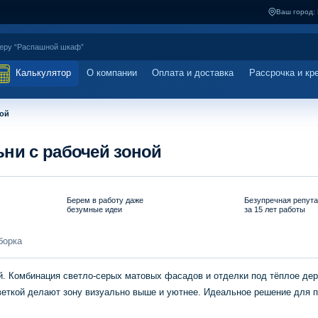
Ваш город:
Калькулятор
О компании
Оплата и доставка
Рассрочка и кр
ной
ни с рабочей зоной
Берем в работу даже
Безупречная репут
безумные идеи
за 15 лет работы
борка
й. Комбинация светло-серых матовых фасадов и отделки под тёплое дер
веткой делают зону визуально выше и уютнее. Идеальное решение для 