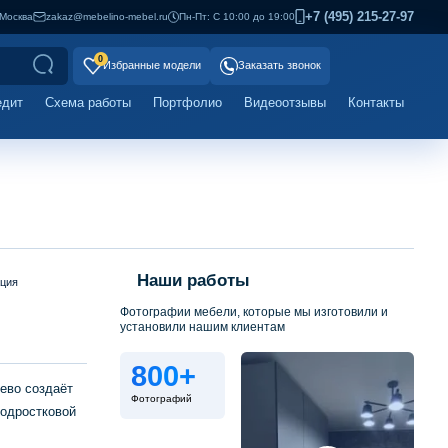
+7 (495) 215-27-97
Москва
zakaz@mebelino-mebel.ru
Пн-Пт: С 10:00 до 19:00
0
Избранные модели
Заказать звонок
едит
Схема работы
Портфолио
Видеоотзывы
Контакты
Наши работы
ация
Фотографии мебели, которые мы изготовили и
установили нашим клиентам
800+
ево создаёт
Фотографий
подростковой