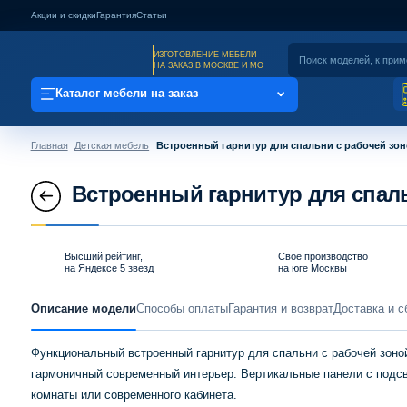
Акции и скидки
Гарантия
Статьи
ИЗГОТОВЛЕНИЕ МЕБЕЛИ
НА ЗАКАЗ В МОСКВЕ И МО
Каталог мебели на заказ
Главная
Детская мебель
Встроенный гарнитур для спальни с рабочей зо
Встроенный гарнитур для спаль
Высший рейтинг,
Свое производство
на Яндексе 5 звезд
на юге Москвы
Описание модели
Способы оплаты
Гарантия и возврат
Доставка и с
Функциональный встроенный гарнитур для спальни с рабочей зоно
гармоничный современный интерьер. Вертикальные панели с подс
комнаты или современного кабинета.