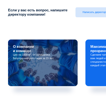
Если у вас есть вопрос, напишите
Написать директор
директору компании!
О компании
Максима
и команде
прозрач
2
Цех на 1500 м
, 54 сотрудника.
Сделаем чат
Безупречная репутация за 15 лет.
вам людей и
специалисто
каждый этап