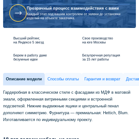
Прозрачный процесс взаимодействия с вами
Каждый этап под вашим контролем от заявки до установки
изделий на объекте заказчика.
Высший рейтинг,
Свое производство
на Яндексе 5 звезд
на юге Москвы
Берем в работу даже
Безупречная репутация
безумные идеи
за 15 лет работы
Описание модели
Способы оплаты
Гарантия и возврат
Достав
Гардеробная в классическом стиле с фасадами из МДФ в матовой
эмали, оформленная витринными секциями и встроенной
подсветкой. Нижние выдвижные ящики и центральный пенал
дополняют симметрию. Фурнитура — премиальная: Hettich, Blum.
Изготавливается по индивидуальному проекту.