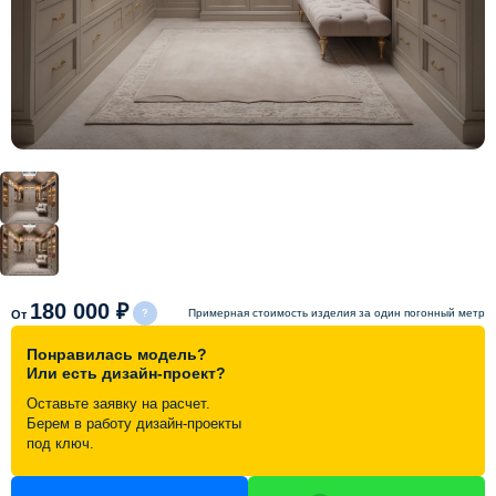
Схема работы
Акции и скидки
Портфолио
Видеоотзывы
Статьи
180 000 ₽
Примерная стоимость изделия за один погонный метр
От
Понравилась модель?
Контакты
Или есть дизайн-проект?
Оставьте заявку на расчет.
Берем в работу дизайн-проекты
под ключ.