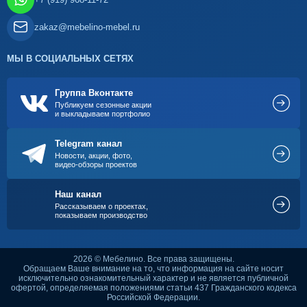
zakaz@mebelino-mebel.ru
МЫ В СОЦИАЛЬНЫХ СЕТЯХ
Группа Вконтакте
Публикуем сезонные акции
и выкладываем портфолио
Telegram канал
Новости, акции, фото,
видео-обзоры проектов
Наш канал
Рассказываем о проектах,
показываем производство
2026 © Мебелино. Все права защищены.
Обращаем Ваше внимание на то, что информация на сайте носит
исключительно ознакомительный характер и не является публичной
офертой, определяемая положениями статьи 437 Гражданского кодекса
Российской Федерации.