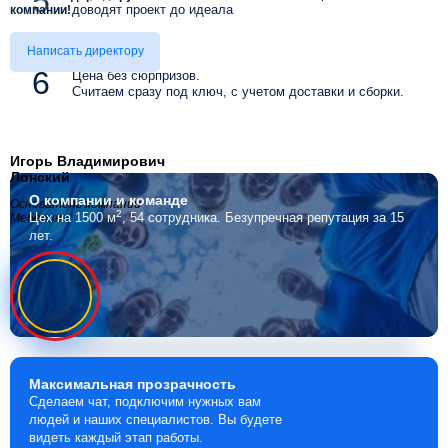
доводят проект до идеала
компании!
Написать директору
Цена без сюрпризов.
Считаем сразу под ключ, с учетом доставки и сборки.
Игорь Владимирович
Лонский
О компании
и команде
Основатель компании
2
Цех на 1500 м
, 54 сотрудника.
Безупречная репутация за 15
Мебелино
лет.
Максимальная
прозрачность
Сделаем чат, подключим нужных вам
людей и наших специалистов. Вы будете
видеть каждый этап работы.