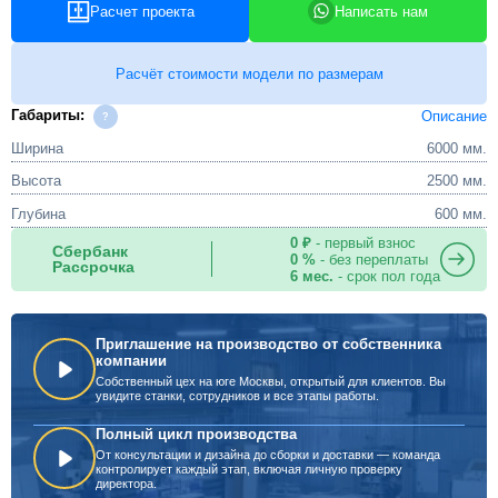
Расчет проекта
Написать нам
Расчёт стоимости модели по размерам
Габариты:
Описание
Ширина
6000 мм.
Высота
2500 мм.
Глубина
600 мм.
0 ₽
- первый взнос
Сбербанк
0 %
- без переплаты
Рассрочка
6 мес.
- срок пол года
Приглашение на производство от собственника
компании
Собственный цех на юге Москвы, открытый для клиентов. Вы
увидите станки, сотрудников и все этапы работы.
Полный цикл производства
От консультации и дизайна до сборки и доставки — команда
контролирует каждый этап, включая личную проверку
директора.