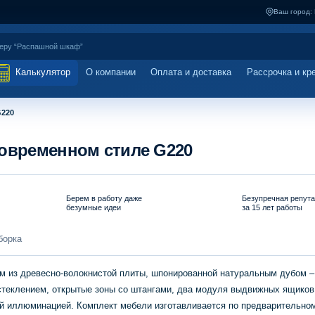
Ваш город:
Калькулятор
О компании
Оплата и доставка
Рассрочка и кр
G220
современном стиле G220
Берем в работу даже
Безупречная репут
безумные идеи
за 15 лет работы
борка
ом из древесно-волокнистой плиты, шпонированной натуральным дубом –
остеклением, открытые зоны со штангами, два модуля выдвижных ящиков
й иллюминацией. Комплект мебели изготавливается по предварительном