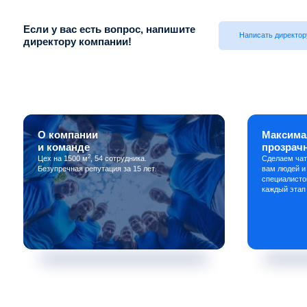
Если у вас есть вопрос, напишите
Написать директор
директору компании!
О компании
Максима
и команде
прозрач
2
Цех на 1500 м
, 54 сотрудника.
Сделаем чат
Безупречная репутация за 15 лет.
вам людей и
специалисто
каждый этап