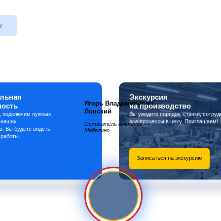
у
льная
Экскурсия
Игорь Владимирович
ность
на производство
Лонский
, подключим нужных
Вы увидите порядок, станки, сотруд
 наших
все процессы в цеху. Приглашаем!
Основатель компании
в. Вы будете видеть
Мебелино
 работы.
Записаться на экскурсию