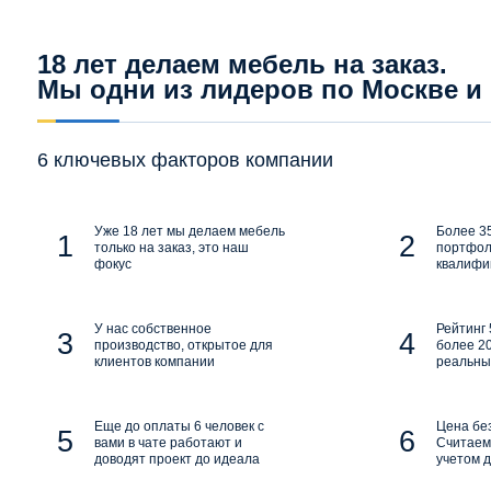
18 лет делаем мебель на заказ.
Мы одни из лидеров по Москве и
6 ключевых факторов компании
Уже 18 лет мы делаем мебель
Более 35
только на заказ, это наш
портфол
фокус
квалифи
У нас собственное
Рейтинг 
производство, открытое для
более 20
клиентов компании
реальны
Еще до оплаты 6 человек с
Цена бе
вами в чате работают и
Считаем 
доводят проект до идеала
учетом д