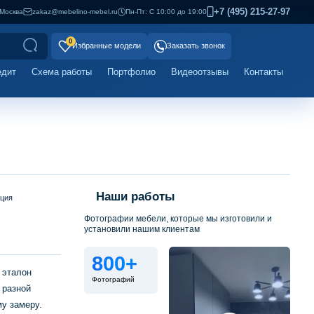
+7 (495) 215-27-97
Москва
zakaz@mebelino-mebel.ru
Пн-Пт: С 10:00 до 19:00
0
Избранные модели
Заказать звонок
едит
Схема работы
Портфолио
Видеоотзывы
Контакты
Наши работы
ация
Фотографии мебели, которые мы изготовили и
установили нашим клиентам
800+
 эталон
Фотографий
 разной
у замеру.