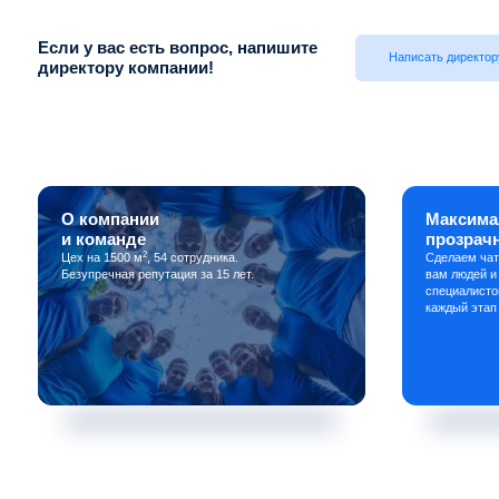
Если у вас есть вопрос, напишите
Написать директор
директору компании!
О компании
Максима
и команде
прозрач
2
Цех на 1500 м
, 54 сотрудника.
Сделаем чат
Безупречная репутация за 15 лет.
вам людей и
специалисто
каждый этап