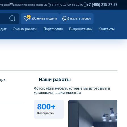
+7 (495) 215-27-97
Москва
zakaz@mebelino-mebel.ru
Пн-Пт: С 10:00 до 19:00
0
Избранные модели
Заказать звонок
едит
Схема работы
Портфолио
Видеоотзывы
Контакты
Наши работы
ация
Фотографии мебели, которые мы изготовили и
установили нашим клиентам
800+
Фотографий