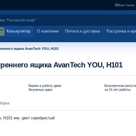
Ваш город:
Калькулятор
О компании
Оплата и доставка
Рассрочка и кр
реннего ящика AvanTech YOU, H101
реннего ящика AvanTech YOU, H101
Берем в работу даже
Безупречная репут
безумные идеи
за 15 лет работы
борка
u, H101 мм, цвет серебристый