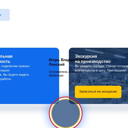
у
льная
Экскурсия
Игорь Владимирович
ность
на производство
Лонский
, подключим нужных
Вы увидите порядок, станки, сотруд
 наших
все процессы в цеху. Приглашаем!
Основатель компании
в. Вы будете видеть
Мебелино
 работы.
Записаться на экскурсию