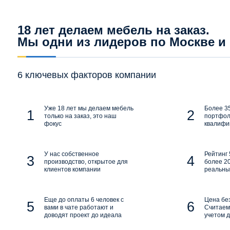
18 лет делаем мебель на заказ.
Мы одни из лидеров по Москве и
6 ключевых факторов компании
Уже 18 лет мы делаем мебель
Более 35
только на заказ, это наш
портфол
фокус
квалифи
У нас собственное
Рейтинг 
производство, открытое для
более 20
клиентов компании
реальны
Еще до оплаты 6 человек с
Цена бе
вами в чате работают и
Считаем 
доводят проект до идеала
учетом д