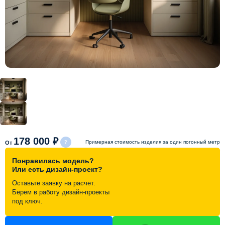
Схема работы
Акции и скидки
Портфолио
Видеоотзывы
Статьи
178 000 ₽
Примерная стоимость изделия за один погонный метр
От
Понравилась модель?
Контакты
Или есть дизайн-проект?
Оставьте заявку на расчет.
Берем в работу дизайн-проекты
под ключ.