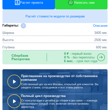
Расчет проекта
Написать нам
Расчёт стоимости модели по размерам
Габариты:
Описание
Ширина
3400 мм.
Высота
2500 мм.
Глубина
600 мм.
0 ₽
- первый взнос
Сбербанк
0 %
- без переплаты
Рассрочка
6 мес.
- срок пол года
Приглашение на производство от собственника
компании
Собственный цех на юге Москвы, открытый для клиентов. Вы
увидите станки, сотрудников и все этапы работы.
Полный цикл производства
От консультации и дизайна до сборки и доставки — команда
контролирует каждый этап, включая личную проверку
директора.