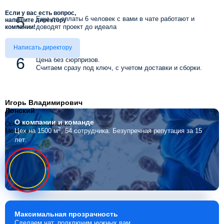
Если у вас есть вопрос,
Еще до оплаты 6 человек с вами в чате работают и
напишите директору
доводят проект до идеала
компании!
Написать директору
Цена без сюрпризов.
Считаем сразу под ключ, с учетом доставки и сборки.
Игорь Владимирович
Лонский
О компании
и команде
Основатель компании
2
Цех на 1500 м
, 54 сотрудника.
Безупречная репутация за 15
Мебелино
лет.
Максимальная
прозрачность
Сделаем чат, подключим нужных вам