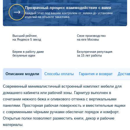
Прозрачный процесс взаимодействия с вами
Каждый этап под вашим контролем от заявки до установки
изделий на объекте заказчика.
Высший рейтинг,
Свое производство
на Яндексе 5 звезд
на юге Москвы
Берем в работу даже
Безупречная репутация
безумные идеи
за 15 лет работы
Описание модели
Способы оплаты
Гарантия и возврат
Достав
Современный минималистичный встроенный комплект мебели для
домашнего кабинета или рабочей зоны. Гарнитур выполнен в
сочетании нежного бежа и оливкового оттенка с вертикальными
панелями. Просторная рабочая поверхность и вместительные ящики
с современными чёрными ручками обеспечат порядок и комфорт.
Открытые полки позволяют разместить книги, декор и рабочие
материалы.