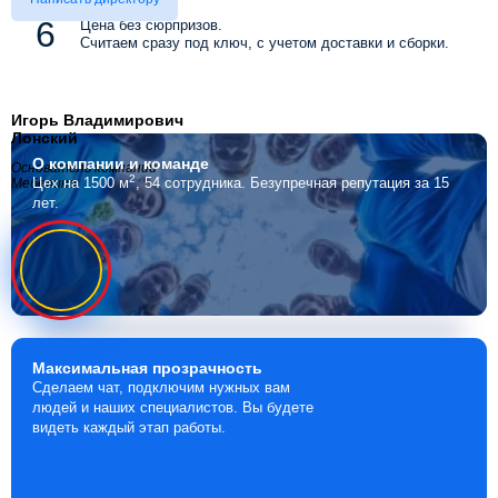
Цена без сюрпризов.
Считаем сразу под ключ, с учетом доставки и сборки.
Игорь Владимирович
Лонский
О компании
и команде
Основатель компании
2
Цех на 1500 м
, 54 сотрудника.
Безупречная репутация за 15
Мебелино
лет.
Максимальная
прозрачность
Сделаем чат, подключим нужных вам
людей и наших специалистов. Вы будете
видеть каждый этап работы.