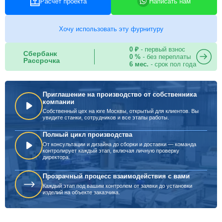
Расчет проекта
Написать нам
Хочу использовать эту фурнитуру
0 ₽
- первый взнос
Сбербанк
0 %
- без переплаты
Рассрочка
6 мес.
- срок пол года
Приглашение на производство от собственника
компании
Собственный цех на юге Москвы, открытый для клиентов. Вы
увидите станки, сотрудников и все этапы работы.
Полный цикл производства
От консультации и дизайна до сборки и доставки — команда
контролирует каждый этап, включая личную проверку
директора.
Прозрачный процесс взаимодействия с вами
Каждый этап под вашим контролем от заявки до установки
изделий на объекте заказчика.