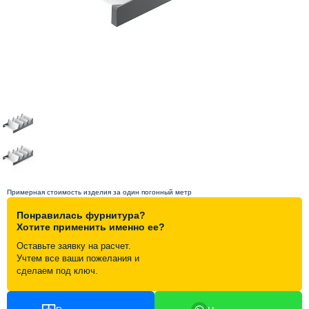
Схема работы
Акции и скидки
Портфолио
Видеоотзывы
Статьи
Примерная стоимость изделия за один погонный метр
Понравилась фурнитура?
Контакты
Хотите применить именно ее?
Оставьте заявку на расчет.
Учтем все ваши пожелания и
сделаем под ключ.