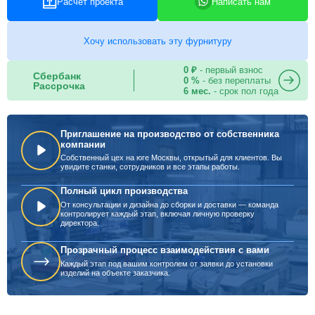
Расчет проекта
Написать нам
Хочу использовать эту фурнитуру
0 ₽
- первый взнос
Сбербанк
0 %
- без переплаты
Рассрочка
6 мес.
- срок пол года
Приглашение на производство от собственника
компании
Собственный цех на юге Москвы, открытый для клиентов. Вы
увидите станки, сотрудников и все этапы работы.
Полный цикл производства
От консультации и дизайна до сборки и доставки — команда
контролирует каждый этап, включая личную проверку
директора.
Прозрачный процесс взаимодействия с вами
Каждый этап под вашим контролем от заявки до установки
изделий на объекте заказчика.