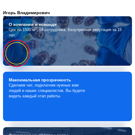
Игорь Владимирович
Лонский
О компании
и команде
Основатель компании
2
Цех на 1500 м
, 54 сотрудника.
Безупречная репутация за 15
Мебелино
лет.
Максимальная
прозрачность
Сделаем чат, подключим нужных вам
людей и наших специалистов. Вы будете
видеть каждый этап работы.