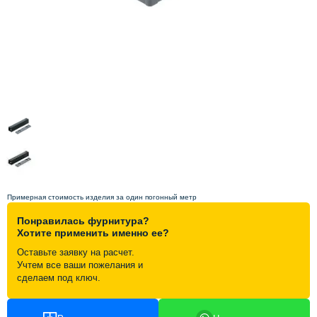
Схема работы
Акции и скидки
Портфолио
Видеоотзывы
Статьи
Примерная стоимость изделия за один погонный метр
Понравилась фурнитура?
Контакты
Хотите применить именно ее?
Оставьте заявку на расчет.
Учтем все ваши пожелания и
сделаем под ключ.