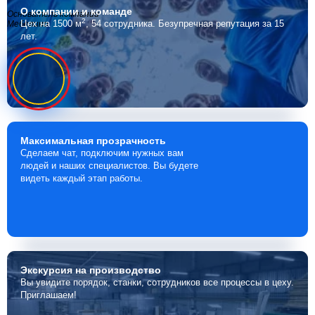
О компании
и команде
Основатель компании
2
Цех на 1500 м
, 54 сотрудника.
Безупречная репутация за 15
Мебелино
лет.
Максимальная
прозрачность
Сделаем чат, подключим нужных вам
людей и наших специалистов. Вы будете
видеть каждый этап работы.
Экскурсия
на производство
Вы увидите порядок, станки, сотрудников все процессы в цеху.
Приглашаем!