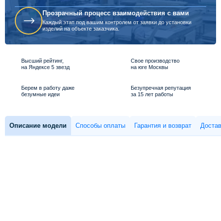
Прозрачный процесс взаимодействия с вами
Каждый этап под вашим контролем от заявки до установки
изделий на объекте заказчика.
Высший рейтинг,
Свое производство
на Яндексе 5 звезд
на юге Москвы
Берем в работу даже
Безупречная репутация
безумные идеи
за 15 лет работы
Описание модели
Способы оплаты
Гарантия и возврат
Достав