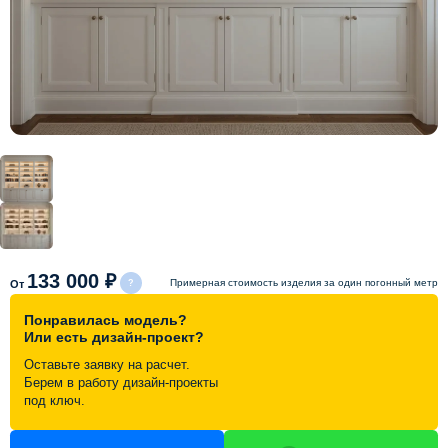
Схема работы
Акции и скидки
Портфолио
Видеоотзывы
Статьи
133 000 ₽
Примерная стоимость изделия за один погонный метр
От
Понравилась модель?
Контакты
Или есть дизайн-проект?
Оставьте заявку на расчет.
Берем в работу дизайн-проекты
под ключ.