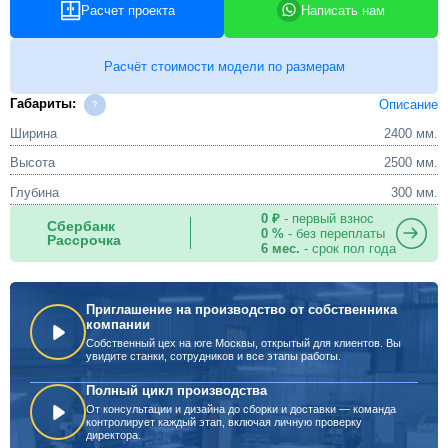
Расчет проекта
Написать нам
Расчёт стоимости модели по размерам
Габариты:
Описание
Ширина
2400 мм.
Высота
2500 мм.
Глубина
300 мм.
0 ₽
- первый взнос
Сбербанк
0 %
- без переплаты
Рассрочка
6 мес.
- срок пол года
Приглашение на производство от собственника
компании
Собственный цех на юге Москвы, открытый для клиентов. Вы
увидите станки, сотрудников и все этапы работы.
Полный цикл производства
От консультации и дизайна до сборки и доставки — команда
контролирует каждый этап, включая личную проверку
директора.