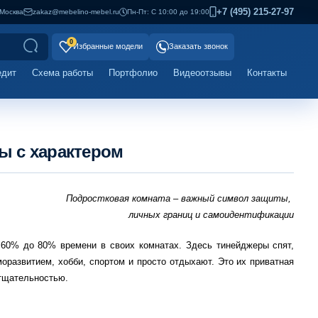
+7 (495) 215-27-97
Москва
zakaz@mebelino-mebel.ru
Пн-Пт: С 10:00 до 19:00
0
Избранные модели
Заказать звонок
едит
Схема работы
Портфолио
Видеоотзывы
Контакты
ы с характером
Подростковая комната – важный символ защиты,
личных границ и самоидентификации​
т 60% до 80% времени в своих комнатах. Здесь тинейджеры спят,
оразвитием, хобби, спортом и просто отдыхают. Это их приватная
 тщательностью.