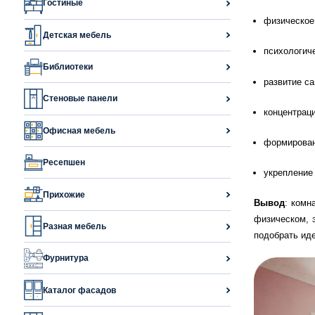
Гостиные
физическое
Детская мебель
психологич
Библиотеки
развитие са
Стеновые панели
концентрац
Офисная мебель
формирован
Ресепшен
укрепление
Прихожие
Вывод
: комн
физическом, 
Разная мебель
подобрать ид
Фурнитура
Каталог фасадов