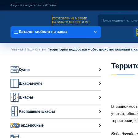
Акции и скидки
Гарантия
Статьи
ИЗГОТОВЛЕНИЕ МЕБЕЛИ
НА ЗАКАЗ В МОСКВЕ И МО
Каталог мебели на заказ
Главная
Наши статьи
Территория подростка – обустройство комнаты с х
Террит
Кухни
Шкафы-купе
Шкафы
В зависимост
Распашные шкафы
учатся, обща
территории, к
Гардеробные
Ведь дизайн 