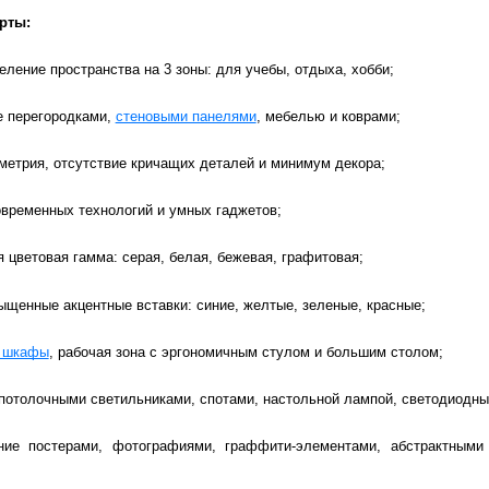
рты:
еление пространства на 3 зоны: для учебы, отдыха, хобби;
е перегородками,
стеновыми панелями
, мебелью и коврами;
метрия, отсутствие кричащих деталей и минимум декора;
овременных технологий и умных гаджетов;
 цветовая гамма: серая, белая, бежевая, графитовая;
ыщенные акцентные вставки: синие, желтые, зеленые, красные;
е шкафы
, рабочая зона с эргономичным стулом и большим столом;
потолочными светильниками, спотами, настольной лампой, светодиодны
ние постерами, фотографиями, граффити-элементами, абстрактными