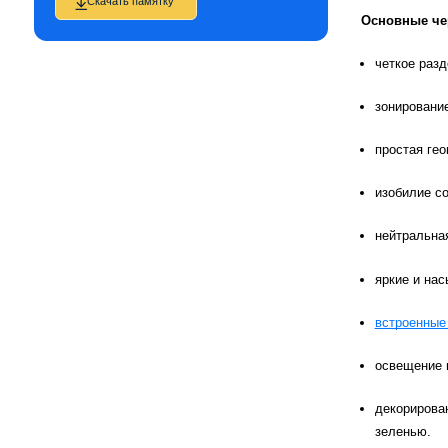
Скачать памятку
Основные че
четкое разд
зонировани
простая гео
изобилие с
нейтральная
яркие и нас
встроенны
освещение 
декорирова
зеленью.