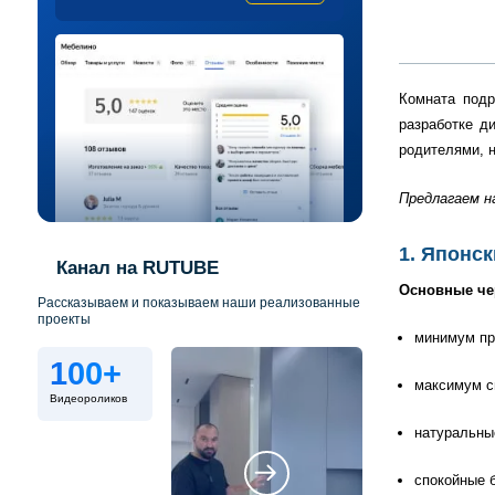
Комната подр
разработке д
родителями, 
Предлагаем н
1. Японс
Канал на RUTUBE
Основные че
Рассказываем и показываем наши реализованные
проекты
минимум пр
100+
максимум с
Видеороликов
натуральные
спокойные б