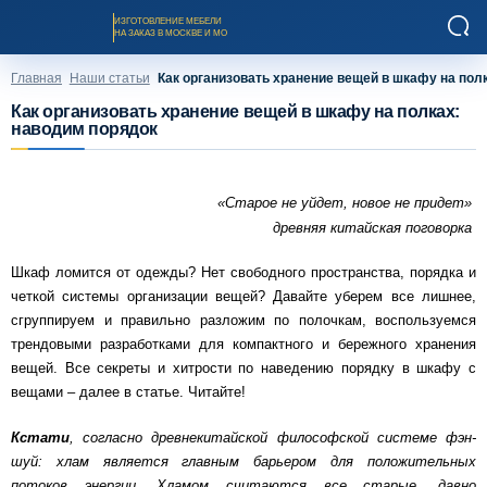
ИЗГОТОВЛЕНИЕ МЕБЕЛИ
НА ЗАКАЗ В МОСКВЕ И МО
Главная
Наши статьи
Как организовать хранение вещей в шкафу на пол
Как организовать хранение вещей в шкафу на полках:
наводим порядок
«Старое не уйдет, новое не придет»
Заказать звонок
древняя китайская поговорка
Шкаф ломится от одежды? Нет свободного пространства, порядка и
Каталог мебели на заказ
четкой системы организации вещей? Давайте уберем все лишнее,
сгруппируем и правильно разложим по полочкам, воспользуемся
О компании
трендовыми разработками для компактного и бережного хранения
вещей. Все секреты и хитрости по наведению порядку в шкафу с
вещами – далее в статье. Читайте!
Оплата и доставка
Кстати
, согласно древнекитайской философской системе фэн-
шуй: хлам является главным барьером для положительных
Рассрочка и кредит
потоков энергии. Хламом считаются все старые, давно