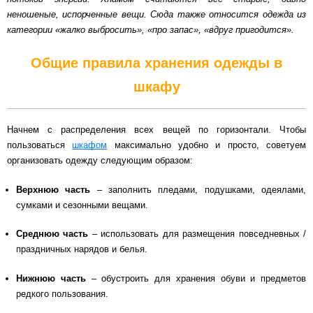
неношеные, испорченные вещи. Сюда также относится одежда из
Схема работы
категории «жалко выбросить», «про запас», «вдруг пригодится».
Общие правила хранения одежды в
Акции и скидки
шкафу
Портфолио
Начнем с распределения всех вещей по горизонтали. Чтобы
пользоваться
шкафом
максимально удобно и просто, советуем
Видеоотзывы
организовать одежду следующим образом:
Статьи
Верхнюю часть
– заполнить пледами, подушками, одеялами,
сумками и сезонными вещами.
Контакты
Среднюю часть
– использовать для размещения повседневных /
праздничных нарядов и белья.
Нижнюю часть
– обустроить для хранения обуви и предметов
редкого пользования.