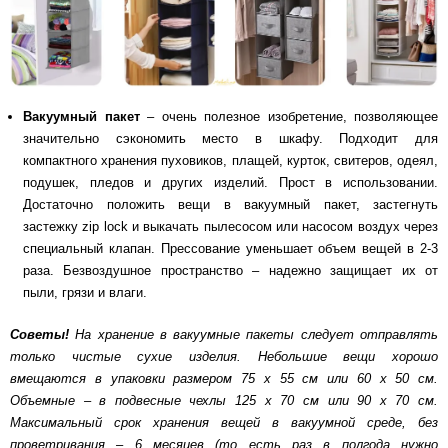
Вакуумный пакет
– очень полезное изобретение, позволяющее
значительно сэкономить место в шкафу. Подходит для
компактного хранения пуховиков, плащей, курток, свитеров, одеял,
подушек, пледов и других изделий. Прост в использовании.
Достаточно положить вещи в вакуумный пакет, застегнуть
застежку zip lock и выкачать пылесосом или насосом воздух через
специальный клапан. Прессование уменьшает объем вещей в 2-3
раза. Безвоздушное пространство – надежно защищает их от
пыли, грязи и влаги.
Советы!
На хранение в вакуумные пакеты следует отправлять
только чистые сухие изделия. Небольшие вещи хорошо
вмещаются в упаковки размером 75 х 55 см или 60 х 50 см.
Объемные – в подвесные чехлы 125 х 70 см или 90 х 70 см.
Максимальный срок хранения вещей в вакуумной среде, без
проветривания – 6 месяцев (то есть раз в полгода нужно