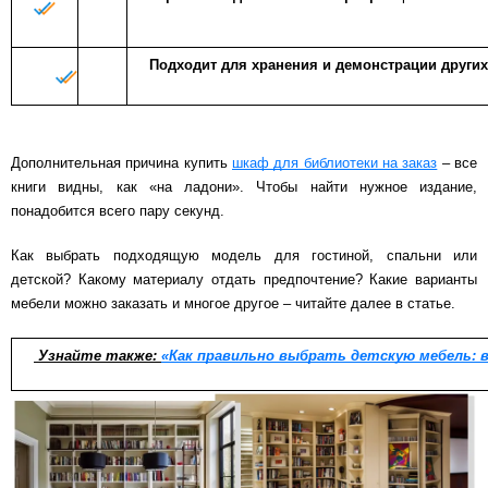
Схема работы
Подходит для хранения и демонстрации други
Акции и скидки
Дополнительная причина купить
шкаф для библиотеки на заказ
– все
Портфолио
книги видны, как «на ладони». Чтобы найти нужное издание,
понадобится всего пару секунд.
Видеоотзывы
Как выбрать подходящую модель для гостиной, спальни или
детской? Какому материалу отдать предпочтение? Какие варианты
Статьи
мебели можно заказать и многое другое – читайте далее в статье.
Контакты
Узнайте также:
«Как правильно выбрать детскую мебель: в