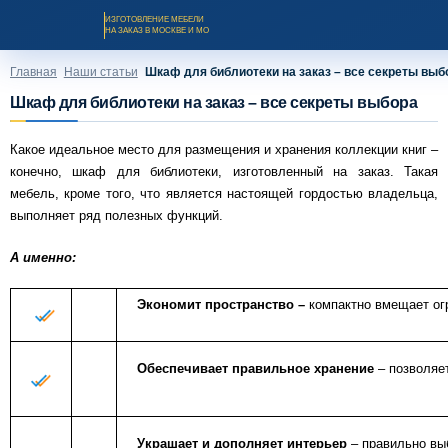
ИЗГОТОВЛЕНИЕ МЕБЕЛИ
НА ЗАКАЗ В МОСКВЕ И МО
Главная
Наши статьи
Шкаф для библиотеки на заказ – все секреты выб
Шкаф для библиотеки на заказ – все секреты выбора
Какое идеальное место для размещения и хранения коллекции книг –
конечно, шкаф для библиотеки, изготовленный на заказ. Такая
мебель, кроме того, что является настоящей гордостью владельца,
выполняет ряд полезных функций.
А именно:
Каталог мебели на заказ
Экономит пространство –
компактно вмещает ог
О компании
Обеспечивает правильное хранение
– позволяе
Оплата и доставка
Рассрочка и кредит
Украшает и дополняет интерьер
– правильно выб