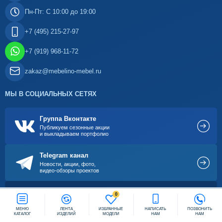
Пн-Пт: С 10:00 до 19:00
+7 (495) 215-27-97
+7 (919) 968-11-72
zakaz@mebelino-mebel.ru
МЫ В СОЦИАЛЬНЫХ СЕТЯХ
Группа Вконтакте
Публикуем сезонные акции
и выкладываем портфолио
Telegram канал
Новости, акции, фото,
видео-обзоры проектов
Наш канал
Заказать звонок
0
Рассказываем о проектах,
показываем производство
МЕНЮ
ЛЕНТА
ИЗБРАННЫЕ
НАПИСАТЬ
ПОЗВОНИТЬ
КАТАЛОГ
ИЗДЕЛИЙ
МОДЕЛИ
НАМ
НАМ