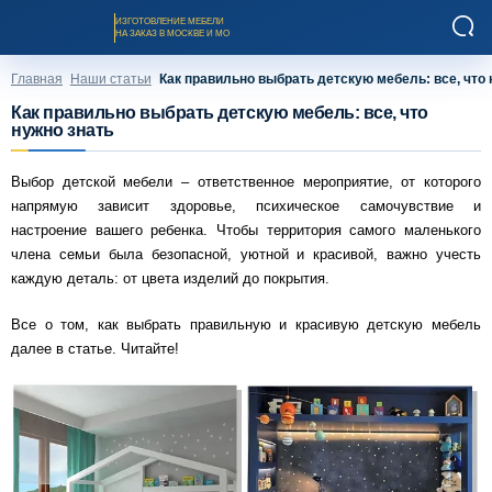
ИЗГОТОВЛЕНИЕ МЕБЕЛИ
НА ЗАКАЗ В МОСКВЕ И МО
Главная
Наши статьи
Как правильно выбрать детскую мебель: все, что 
Как правильно выбрать детскую мебель: все, что
нужно знать
Выбор детской мебели – ответственное мероприятие, от которого
напрямую зависит здоровье, психическое самочувствие и
Заказать звонок
настроение вашего ребенка. Чтобы территория самого маленького
члена семьи была безопасной, уютной и красивой, важно учесть
каждую деталь: от цвета изделий до покрытия.
Каталог мебели на заказ
Все о том, как выбрать правильную и красивую детскую мебель
О компании
далее в статье. Читайте!
Оплата и доставка
Рассрочка и кредит