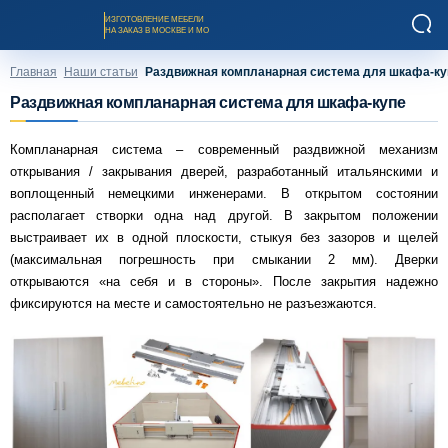
ИЗГОТОВЛЕНИЕ МЕБЕЛИ
НА ЗАКАЗ В МОСКВЕ И МО
Главная
Наши статьи
Раздвижная компланарная система для шкафа-ку
Раздвижная компланарная система для шкафа-купе
Компланарная система – современный раздвижной механизм
открывания / закрывания дверей, разработанный итальянскими и
Заказать звонок
воплощенный немецкими инженерами. В открытом состоянии
располагает створки одна над другой. В закрытом положении
выстраивает их в одной плоскости, стыкуя без зазоров и щелей
Каталог мебели на заказ
(максимальная погрешность при смыкании 2 мм). Дверки
открываются «на себя и в стороны». После закрытия надежно
фиксируются на месте и самостоятельно не разъезжаются.
О компании
Оплата и доставка
Рассрочка и кредит