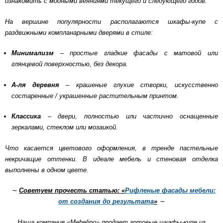
ознакомить с модными веяниями текущего и следующего годов.
На вершине популярности располагаются шкафы-купе с
раздвижными компланарными дверями в стиле:
Минимализм
– простые гладкие фасады с матовой или
глянцевой поверхностью, без декора.
А-ля деревня
– крашеные глухие створки, искусственно
состаренные / украшенные растительным принтом.
Классика
– двери, полностью или частично оснащенные
зеркалами, стеклом или мозаикой.
Что касается цветового оформления, в тренде пастельные
некричащие оттенки. В идеале мебель и стеновая отделка
выполнены в одном цвете.
∼
Советуем прочесть статью: «
Рифленые фасады мебели:
от создания до результата
»
∼
Наша компания «Mebelino» продает готовые шкафы-купе из