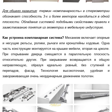
Схема работы
Для общего развития
: термин «компланарность» в стереометрии
обозначает способность 3-х и более векторов находиться в одной
плоскости. Обладание системой подобными свойствами привели к
Акции и скидки
заимствованию понятия из геометрии в мебельную индустрию.
Как устроена компланарная система?
Механизм включает опорные
Портфолио
и несущие рельсы, ролики, рычаги или кронштейны ходовые. Одна
часть конструкции монтируется на крышке мебели, вторая на цоколе.
Видеоотзывы
При открывании дверца смещается в параллельную плоскость
относительно других. При закрывании возвращается в общую
направляющую, образуя идеально ровный, без ступеней и
Статьи
перепадов, фасад. Технология высокоточная, удобная и
завораживающая очень неординарным движением полотен.
Контакты