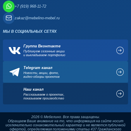
+7 (919) 968-11-72
zakaz@mebelino-mebel.ru
МЫ В СОЦИАЛЬНЫХ СЕТЯХ
Группа Вконтакте
Публикуем сезонные акции
и выкладываем портфолио
Telegram канал
Новости, акции, фото,
видео-обзоры проектов
Наш канал
Рассказываем о проектах,
показываем производство
2026 © Мебелино. Все права защищены.
Обращаем Ваше внимание на то, что информация на сайте носит
исключительно ознакомительный характер и не является публичной
офертой, определяемая положениями статьи 437 Гражданского