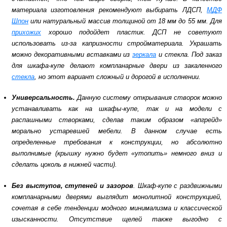
материала изготовления рекомендуют выбирать ЛДСП,
МДФ
Шпон
или натуральный массив толщиной от 18 мм до 55 мм. Для
прихожих
хорошо подойдет пластик. ДСП не советуют
использовать из-за капризности стройматериала. Украшать
можно декоративными вставками из
зеркала
и стекла. Под заказ
для шкафа-купе делают компланарные двери из закаленного
стекла
, но этот вариант сложный и дорогой в исполнении.
Универсальность.
Данную систему открывания створок можно
устанавливать как на шкафы-купе, так и на модели с
распашными створками, сделав таким образом «апгрейд»
морально устаревшей мебели. В данном случае есть
определенные требования к конструкции, но абсолютно
выполнимые (крышку нужно будет «утопить» немного вниз и
сделать цоколь в нижней части).
Без выступов, ступеней и зазоров
. Шкаф-купе с раздвижными
компланарными дверями выглядит монолитной конструкцией,
сочетая в себе тенденции модного минимализма и классической
изысканности. Отсутствие щелей также выгодно с