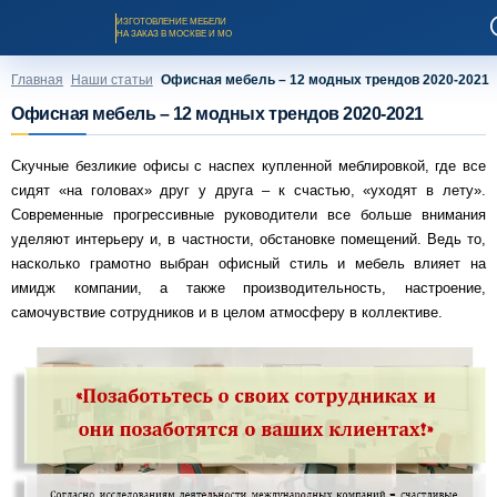
ИЗГОТОВЛЕНИЕ МЕБЕЛИ
НА ЗАКАЗ В МОСКВЕ И МО
Главная
Наши статьи
Офисная мебель – 12 модных трендов 2020-2021
Офисная мебель – 12 модных трендов 2020-2021
Скучные безликие офисы с наспех купленной меблировкой, где все
сидят «на головах» друг у друга – к счастью, «уходят в лету».
Заказать звонок
Современные прогрессивные руководители все больше внимания
уделяют интерьеру и, в частности, обстановке помещений. Ведь то,
насколько грамотно выбран офисный стиль и мебель влияет на
Каталог мебели на заказ
имидж компании, а также производительность, настроение,
самочувствие сотрудников и в целом атмосферу в коллективе.
О компании
Оплата и доставка
Рассрочка и кредит