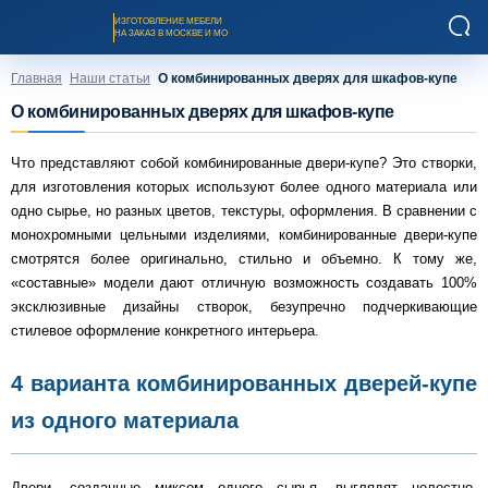
ИЗГОТОВЛЕНИЕ МЕБЕЛИ
НА ЗАКАЗ В МОСКВЕ И МО
Главная
Наши статьи
О комбинированных дверях для шкафов-купе
О комбинированных дверях для шкафов-купе
Что представляют собой комбинированные двери-купе? Это створки,
для изготовления которых используют более одного материала или
Заказать звонок
одно сырье, но разных цветов, текстуры, оформления. В сравнении с
монохромными цельными изделиями, комбинированные двери-купе
смотрятся более оригинально, стильно и объемно. К тому же,
Каталог мебели на заказ
«составные» модели дают отличную возможность создавать 100%
эксклюзивные дизайны створок, безупречно подчеркивающие
стилевое оформление конкретного интерьера.
О компании
4 варианта комбинированных дверей-купе
Оплата и доставка
из одного материала
Рассрочка и кредит
Двери, созданные миксом одного сырья, выглядят целостно,