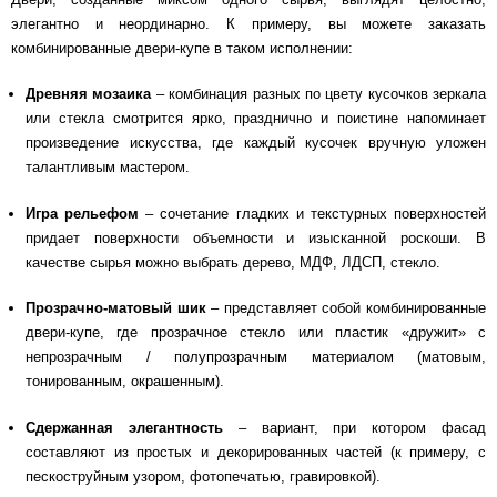
элегантно и неординарно. К примеру, вы можете заказать
Схема работы
комбинированные двери-купе в таком исполнении:
Древняя мозаика
– комбинация разных по цвету кусочков зеркала
Акции и скидки
или стекла смотрится ярко, празднично и поистине напоминает
произведение искусства, где каждый кусочек вручную уложен
талантливым мастером.
Портфолио
Игра рельефом
– сочетание гладких и текстурных поверхностей
Видеоотзывы
придает поверхности объемности и изысканной роскоши. В
качестве сырья можно выбрать дерево, МДФ, ЛДСП, стекло.
Статьи
Прозрачно-матовый шик
– представляет собой комбинированные
двери-купе, где прозрачное стекло или пластик «дружит» с
непрозрачным / полупрозрачным материалом (матовым,
Контакты
тонированным, окрашенным).
Сдержанная элегантность
– вариант, при котором фасад
составляют из простых и декорированных частей (к примеру, с
пескоструйным узором, фотопечатью, гравировкой).