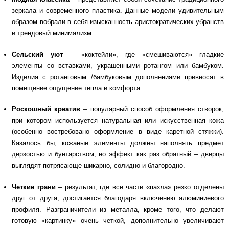
зеркала и современного пластика. Данные модели удивительным
образом вобрали в себя изысканность аристократических убранств
и трендовый минимализм.
Сельский уют
– «коктейли», где «смешиваются» гладкие
элементы со вставками, украшенными ротангом или бамбуком.
Изделия с ротанговым /бамбуковым дополнениями привносят в
помещение ощущение тепла и комфорта.
Роскошный креатив
– популярный способ оформления створок,
при котором используется натуральная или искусственная кожа
(особенно востребовано оформление в виде каретной стяжки).
Казалось бы, кожаные элементы должны наполнять предмет
дерзостью и бунтарством, но эффект как раз обратный – дверцы
выглядят потрясающе шикарно, солидно и благородно.
Четкие грани
– результат, где все части «пазла» резко отделены
друг от друга, достигается благодаря включению алюминиевого
профиля. Разграничители из металла, кроме того, что делают
готовую «картинку» очень четкой, дополнительно увеличивают