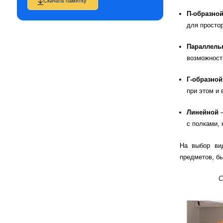
Скачать памятку
П-образно
для просто
Параллель
возможности
Г-образно
при этом и
Линейной
с полками,
На выбор вид
предметов, бы
С