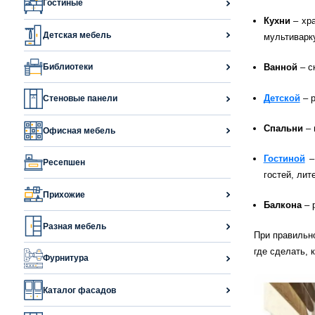
Гостиные
Кухни
– хр
Детская мебель
мультиварку
Библиотеки
Ванной
– с
Детской
– 
Стеновые панели
Спальни
– 
Офисная мебель
Гостиной
– 
Ресепшен
гостей, лит
Прихожие
Балкона
– 
Разная мебель
При правильн
где сделать, 
Фурнитура
Каталог фасадов