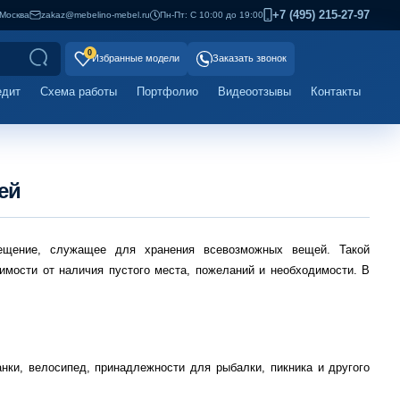
+7 (495) 215-27-97
Москва
zakaz@mebelino-mebel.ru
Пн-Пт: С 10:00 до 19:00
0
Избранные модели
Заказать звонок
едит
Схема работы
Портфолио
Видеоотзывы
Контакты
ей
мещение, служащее для хранения всевозможных вещей. Такой
имости от наличия пустого места, пожеланий и необходимости. В
нки, велосипед, принадлежности для рыбалки, пикника и другого