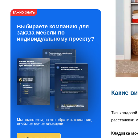
ВАЖНО ЗНАТЬ
Выбираете компанию для
заказа мебели по
индивидуальному проекту?
Какие в
Тип кладовой
расстановки 
Мы подскажем, на что обратить внимание,
чтобы не вас не обманули.
Кладовка мо