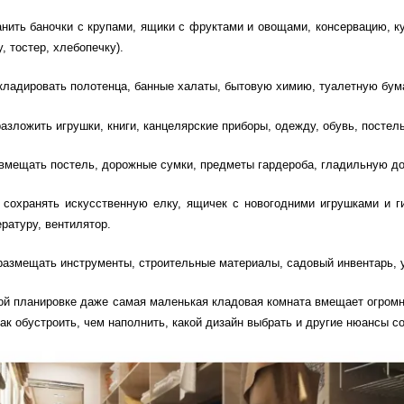
анить баночки с крупами, ящики с фруктами и овощами, консервацию, к
, тостер, хлебопечку).
кладировать полотенца, банные халаты, бытовую химию, туалетную бума
разложить игрушки, книги, канцелярские приборы, одежду, обувь, постел
вмещать постель, дорожные сумки, предметы гардероба, гладильную дос
сохранять искусственную елку, ящичек с новогодними игрушками и г
ературу, вентилятор.
размещать инструменты, строительные материалы, садовый инвентарь, уп
ой планировке даже самая маленькая кладовая комната вмещает огромн
как обустроить, чем наполнить, какой дизайн выбрать и другие нюансы с