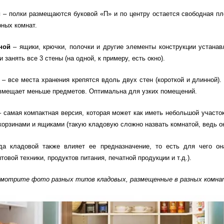
й
– полки размещаются буковой «П» и по центру остается свободная пл
рных комнат.
ной
– ящики, крючки, полочки и другие элементы конструкции устанав
 занять все 3 стены (на одной, к примеру, есть окно).
й
– все места хранения крепятся вдоль двух стен (короткой и длинной)
 вмещает меньше предметов. Оптимальна для узких помещений.
– самая компактная версия, которая может как иметь небольшой участо
 корзинами и ящиками (такую кладовую сложно назвать комнатой, ведь
а кладовой также влияет ее предназначение, то есть для чего он
товой техники, продуктов питания, печатной продукции и т.д.).
мотрите фото разных типов кладовых, размещенные в разных комнат