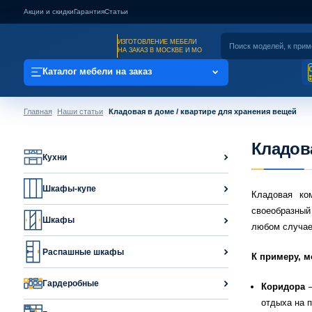
Акции и скидки
Гарантия
Статьи
ИЗГОТОВЛЕНИЕ МЕБЕЛИ
НА ЗАКАЗ В МОСКВЕ И МО
Каталог мебели на заказ
Главная
Наши статьи
Кладовая в доме / квартире для хранения вещей
Кладов
Кухни
Шкафы-купе
Кладовая ко
своеобразный
Шкафы
любом случае
Распашные шкафы
К примеру, м
Гардеробные
Коридора
отдыха на п