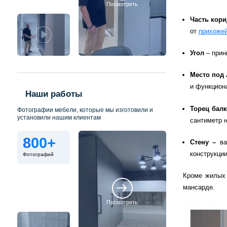
Посмотреть
Часть кор
от
прихоже
Угол
– прин
Место под
и функцион
Наши работы
Торец бал
Фотографии мебели, которые мы изготовили и
установили нашим клиентам
сантиметр н
800+
Стену –
вар
конструкци
Фотографий
Кроме жилых 
мансарде.
Посмотреть