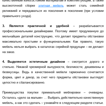
качественным износостойким материалам и комплектующим, а также
высокоточной сборке
элитная мебель
может стать семейной
реликвией и передаваться из поколения в поколение (при условии
правильного ухода).
3.
Является практичной и удобной
– разрабатывается
профессиональными дизайнерами. Поэтому имеет продуманную до
мельчайших деталей конструкцию, что делает предметы обстановки
максимально простыми и функциональными. Как правило, такую
мебель нельзя выбрать в каталогах серийной продукции – ее делают
на заказ.
4.
Выделяется эстетичным дизайном
– смотрится дорого и
стильно. Никакой чрезмерной вычурности, безликости, дешевизны и
безвкусицы. Ведь в качественной мебели гармонично сочетается
форма, цвет и декор, за счет чего предметы обстановки выглядят
целостно и сбалансированно.
Преимущества покупки премиальной меблировки – очевидны.
Осталось «дело за малым» … Выбрать действительно качественную
мебель, а как это сделать – узнавайте в следующем разделе статьи.