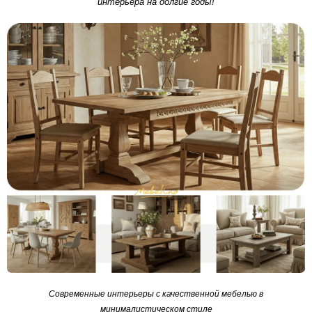
интерьера на долгие годы!
Схема работы
Акции и скидки
Портфолио
Видеоотзывы
Статьи
Контакты
Современные интерьеры с качественной мебелью в
минималистическом стиле