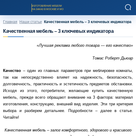
ИЗГОТОВЛЕНИЕ МЕБЕЛИ
НА ЗАКАЗ В МОСКВЕ И МО
Главная
Наши статьи
Качественная мебель – 3 ключевых индикатора
Качественная мебель – 3 ключевых индикатора
«Лучшая реклама любого товара — его качество»
Томас Роберт Дьюар
Заказать звонок
Качество
– один из главных параметров при меблировке комнаты,
так как непосредственно влияет на надежность, безопасность,
Каталог мебели на заказ
долговечность, практичность и эстетичность предметов обстановки.
Исходя из этого, потребители, желающие купить качественную
О компании
мебель, прежде всего обращают внимание на 3 фактора: материал
изготовления, конструкцию, внешний вид изделия. Эти три критерия
выбора и разберем детальнее. Подробности – далее в статье.
Оплата и доставка
Читайте!
Качественная мебель – залог комфортного, здорового и красивого
Рассрочка и кредит