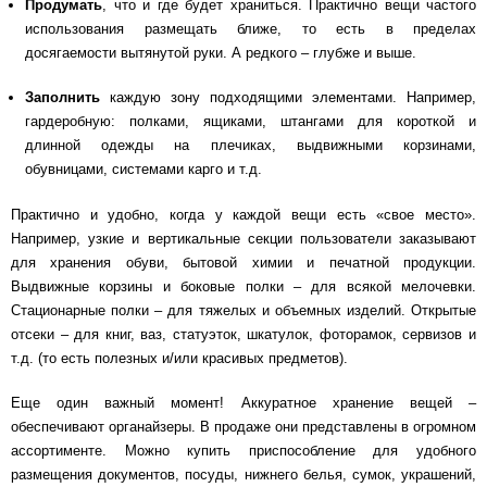
Продумать
, что и где будет храниться. Практично вещи частого
использования размещать ближе, то есть в пределах
досягаемости вытянутой руки. А редкого – глубже и выше.
Заполнить
каждую зону подходящими элементами. Например,
гардеробную: полками, ящиками, штангами для короткой и
длинной одежды на плечиках, выдвижными корзинами,
обувницами, системами карго и т.д.
Практично и удобно, когда у каждой вещи есть «свое место».
Например, узкие и вертикальные секции пользователи заказывают
для хранения обуви, бытовой химии и печатной продукции.
Выдвижные корзины и боковые полки – для всякой мелочевки.
Стационарные полки – для тяжелых и объемных изделий. Открытые
отсеки – для книг, ваз, статуэток, шкатулок, фоторамок, сервизов и
т.д. (то есть полезных и/или красивых предметов).
Еще один важный момент! Аккуратное хранение вещей –
обеспечивают органайзеры. В продаже они представлены в огромном
ассортименте. Можно купить приспособление для удобного
размещения документов, посуды, нижнего белья, сумок, украшений,